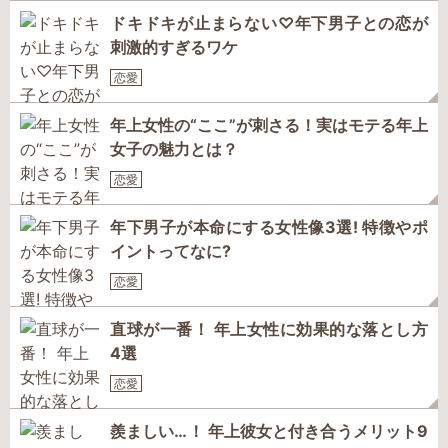
ドキドキが止まらない♡年下男子との恋が
刺激的すぎるワケ
恋愛
年上女性の“ここ”が刺さる！実はモテる年上
女子の魅力とは？
恋愛
年下男子が本命にする女性像3選! 特徴やポ
イントってなに?
恋愛
直球が一番！ 年上女性に効果的な落とし方
4選
恋愛
羨ましい…！ 年上彼女と付き合うメリット9