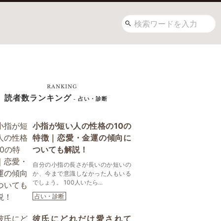
RANKING
読者数ランキング
- 占い・診断
小指が短い人の性格の10の
特徴｜恋愛・金運の傾向に
ついても解説！
自分の小指の長さが長いのか短いの
か、今まで意識しなかった人もいる
でしょう。 100人いたら...
占い・診断
彼氏にどれだけ愛されて