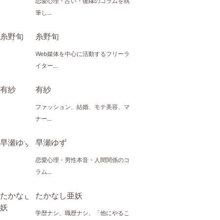
恋愛心理・占い・復縁のコラムを執
筆し...
糸野旬
Web媒体を中心に活動するフリーラ
イター...
有紗
ファッション、結婚、モテ美容、マ
ナー...
早瀬ゆず
恋愛心理・男性本音・人間関係のコ
ラム...
たかなし亜妖
学歴ナシ、職歴ナシ、「他にやるこ