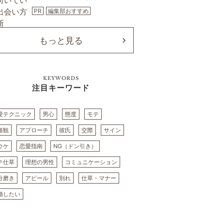
PR
編集部おすすめ
もっと見る
KEYWORDS
注目キーワード
愛テクニック
男心
態度
モテ
値観
アプローチ
彼氏
交際
サイン
ウケ
恋愛指南
NG（ドン引き）
テ仕草
理想の男性
コミュニケーション
分磨き
アピール
別れ
仕草・マナー
婚したい