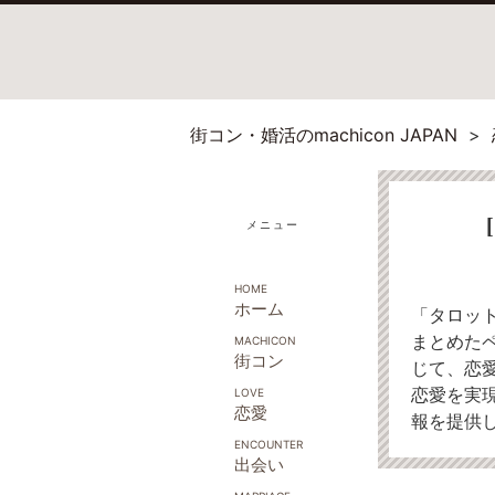
街コン・婚活のmachicon JAPAN
メニュー
ホーム
「タロッ
まとめた
街コン
じて、恋
恋愛を実
恋愛
報を提供
出会い