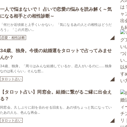
一人で悩まないで！ 占いで恋愛の悩みを読み解く～気
になる相手との相性診断～
「何だか近頃彼と上手くいかない」 「気になるあの人との相性はどうだ
ろう」 「この片思い...
恋愛・相性診断
34歳、独身。今後の結婚運をタロットで占ってみませ
んか？
34歳、独身。「周りはみんな結婚しているか、恋人がいるのに……独身
なのは私くらい」そんな想...
タロット占い
【タロット占い】同窓会。結婚に繋がるご縁に出会え
る？
同窓会。久しぶりに顔を合わせる旧友も、あの頃ちょっと気になってい
たあの人も、色んな再会...
タロット占い