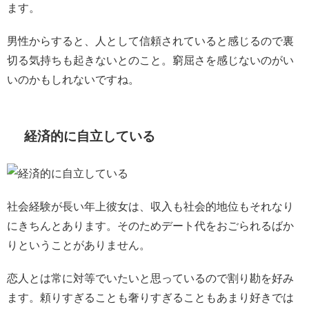
ます。
男性からすると、人として信頼されていると感じるので裏
切る気持ちも起きないとのこと。窮屈さを感じないのがい
いのかもしれないですね。
経済的に自立している
社会経験が長い年上彼女は、収入も社会的地位もそれなり
にきちんとあります。そのためデート代をおごられるばか
りということがありません。
恋人とは常に対等でいたいと思っているので割り勘を好み
ます。頼りすぎることも奢りすぎることもあまり好きでは