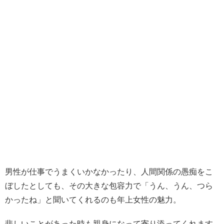
男性が仕事でうまくいかなかったり、人間関係の愚痴をこ
ぼしたとしても、その大きな包容力で「うん、うん、つら
かったね」と聞いてくれるのも年上女性の魅力。
悲しいことがあった時も親身になって寄り添ってくれます