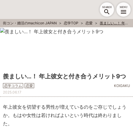
SEARCH
MENU
街コン・婚活のmachicon JAPAN
恋学TOP
恋愛
羨ましい…！ 年上彼女と付き合うメリット9つ
羨ましい…！ 年上彼女と付き合うメリット9つ
恋学コラム
恋愛
KOIGAKU
2025.06.17
年上彼女を切望する男性が増えているのをご存じでしょう
か。もはや女性は若ければよいという時代は終わりまし
た。