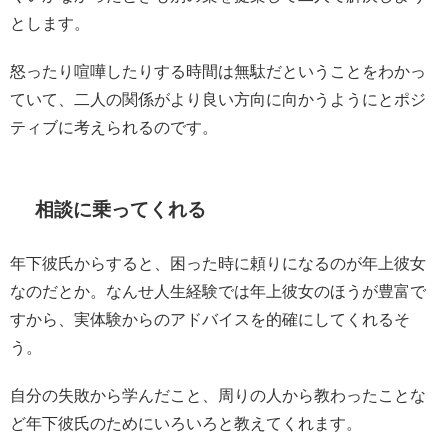
とします。
怒ったり喧嘩したりする時間は無駄だということをわかっ
ていて、二人の関係がより良い方向に向かうようにとポジ
ティブに考えられるのです。
相談に乗ってくれる
年下彼氏からすると、困った時に頼りになるのが年上彼女
なのだとか。なんせ人生経験では年上彼女のほうが豊富で
すから、実体験からのアドバイスを的確にしてくれるそ
う。
自分の失敗から学んだこと、周りの人から教わったことな
ど年下彼氏のためにいろいろと教えてくれます。