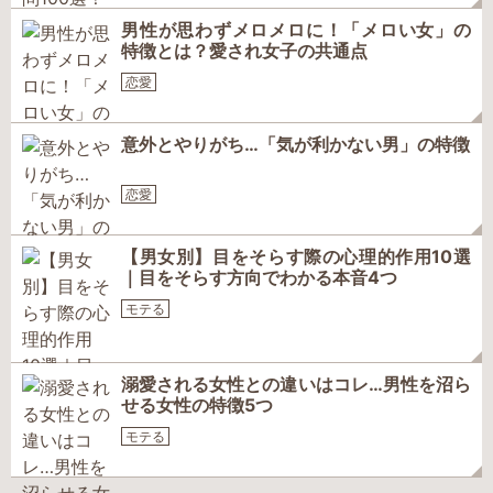
男性が思わずメロメロに！「メロい女」の
特徴とは？愛され女子の共通点
恋愛
意外とやりがち…「気が利かない男」の特徴
恋愛
【男女別】目をそらす際の心理的作用10選
｜目をそらす方向でわかる本音4つ
モテる
溺愛される女性との違いはコレ…男性を沼ら
せる女性の特徴5つ
モテる