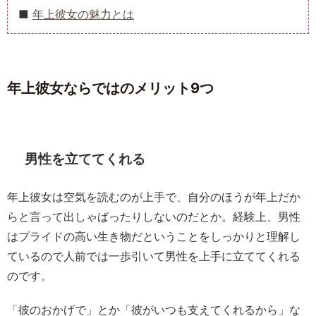
年上彼女の魅力とは
年上彼女ならではのメリット9つ
男性を立ててくれる
年上彼女は空気を読むのが上手で、自分のほうが年上だか
らと言って出しゃばったりしないのだとか。経験上、男性
はプライドの高い生き物だということをしっかりと理解し
ているので人前では一歩引いて男性を上手に立ててくれる
のです。
「彼のおかげで」とか「彼がいつも支えてくれるから」な