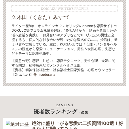
KOIGAKU WRITER'S PROFILE
久木田（くきた）みすづ
ライター歴8年。オンラインカウンセリングのcotreeや恋愛サイトの
DOKUJO等でコラム執筆を経験。10代の頃から、結婚を意識した婚
活＆恋活を実践し、お見合いやアプリなどで100人ほどの男性と交
流するも、個人的な付き合いが続いたのは数名のみ……。婚活は、量
より質を実感している。主に、KOIGAKUでは「心理・メンタルヘル
ス」の観点から恋愛コミュニケーション、男性＆女性心理、失恋な
どをテーマに記事執筆中。
【得意分野】恋愛、片想い、恋愛テクニック、男性心理、夫婦に関
する問題、精神疾患などメンタルヘルス全般
【資格】精神保健福祉士・社会福祉士国家資格、心理カウンセラー
【X(twitter)】
@misudurana
RANKING
読者数ランキング
- 恋愛
絶対に盛り上がる恋愛の二択質問100選！好
きな人に聞いてみよう