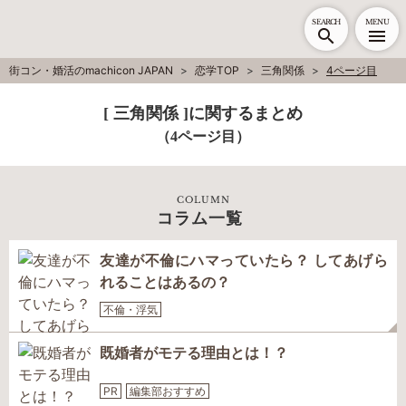
SEARCH
MENU
街コン・婚活のmachicon JAPAN
恋学TOP
三角関係
4ページ目
[ 三角関係 ]に関するまとめ
（4ページ目）
COLUMN
コラム一覧
友達が不倫にハマっていたら？ してあげら
れることはあるの？
不倫・浮気
既婚者がモテる理由とは！？
PR
編集部おすすめ