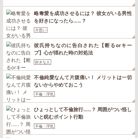
略奪愛を成功させるには？ 彼女がいる男性
を好きになったら……？
片思い
彼氏持ちなのに告白された【断るorキー
プ】心が揺れた時の対処法
好きな人
不倫純愛なんて片腹痛い！ メリットは一切
ないからやめておこう
不倫・浮気
ひょっとして不倫旅行……？ 周囲がつい怪し
いと睨むポイント行動
不倫・浮気