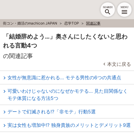
SEARCH
MENU
街コン・婚活のmachicon JAPAN
恋学TOP
関連記事
「結婚辞めよう…」奥さんにしたくないと思わ
れる言動4つ
の関連記事
本文に戻る
女性が無意識に惹かれる… モテる男性の6つの共通点
可愛いわけじゃないのになぜかモテる… 見た目関係なく
モテ体質になる方法5つ
デートで幻滅される⁉「非モテ」行動5選
実は女性も増加中⁉ 独身貴族のメリットとデメリット9選