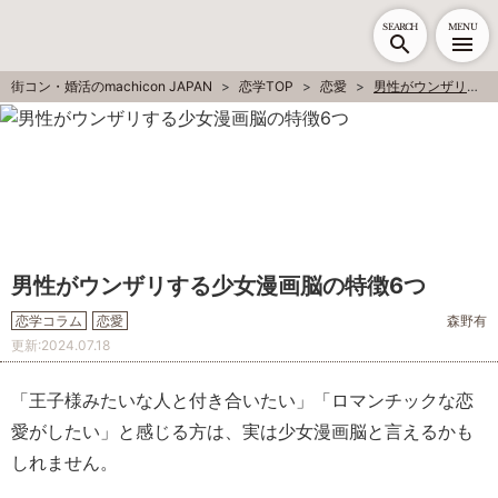
SEARCH
MENU
街コン・婚活のmachicon JAPAN
恋学TOP
恋愛
男性がウンザリする少女漫画脳の特徴6つ
男性がウンザリする少女漫画脳の特徴6つ
恋学コラム
恋愛
森野有
更新:
2024.07.18
「王子様みたいな人と付き合いたい」「ロマンチックな恋
愛がしたい」と感じる方は、実は少女漫画脳と言えるかも
しれません。