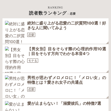
RANKING
読者数ランキング
- 恋愛
絶対に盛り上がる恋愛の二択質問100選！好
きな人に聞いてみよう
恋愛
【男女別】目をそらす際の心理的作用10選
｜目をそらす方向でわかる本音4つ
モテる
男性が思わずメロメロに！「メロい女」の
特徴とは？愛され女子の共通点
恋愛
愛が止まらない！「溺愛彼氏」の特徴7選