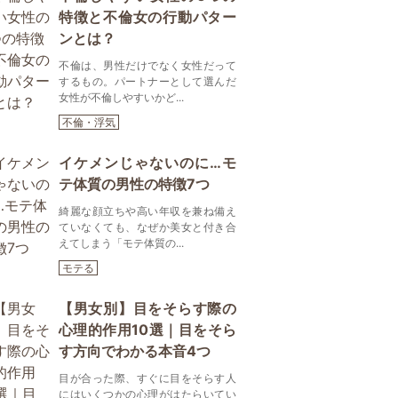
特徴と不倫女の行動パター
ンとは？
不倫は、男性だけでなく女性だって
するもの。パートナーとして選んだ
女性が不倫しやすいかど...
不倫・浮気
イケメンじゃないのに…モ
テ体質の男性の特徴7つ
綺麗な顔立ちや高い年収を兼ね備え
ていなくても、なぜか美女と付き合
えてしまう「モテ体質の...
モテる
【男女別】目をそらす際の
心理的作用10選｜目をそら
す方向でわかる本音4つ
目が合った際、すぐに目をそらす人
にはいくつかの心理がはたらいてい