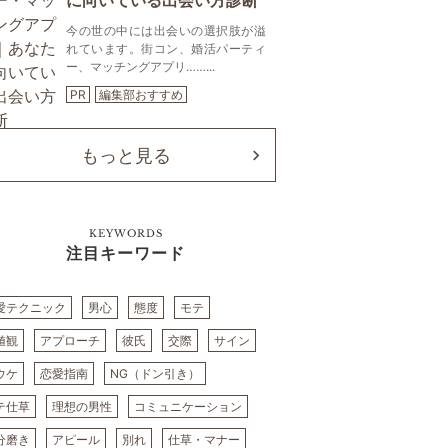
に向いている出会い方診断
今の世の中には出会いの選択肢が溢
れています。街コン、婚活パーティ
ー、マッチングアプリ……...
PR
編集部おすすめ
もっと見る
KEYWORDS
注目キーワード
愛テクニック
男心
態度
モテ
値観
アプローチ
彼氏
交際
サイン
ウケ
恋愛指南
NG（ドン引き）
テ仕草
理想の男性
コミュニケーション
分磨き
アピール
別れ
仕草・マナー