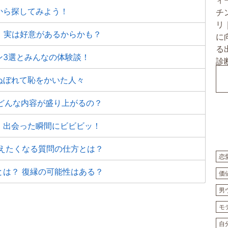
から探してみよう！
！ 実は好意があるからかも？
ン3選とみんなの体験談！
ぬぼれて恥をかいた人々
、どんな内容が盛り上がるの？
。出会った瞬間にビビビッ！
えたくなる質問の仕方とは？
恋
は？ 復縁の可能性はある？
価
男
モ
自