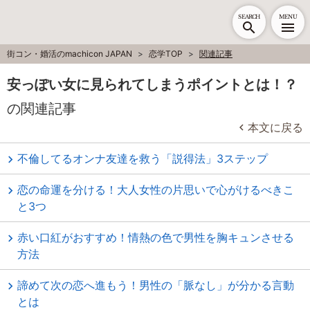
SEARCH
MENU
街コン・婚活のmachicon JAPAN
恋学TOP
関連記事
安っぽい女に見られてしまうポイントとは！？
の関連記事
本文に戻る
不倫してるオンナ友達を救う「説得法」3ステップ
恋の命運を分ける！大人女性の片思いで心がけるべきこ
と3つ
赤い口紅がおすすめ！情熱の色で男性を胸キュンさせる
方法
諦めて次の恋へ進もう！男性の「脈なし」が分かる言動
とは