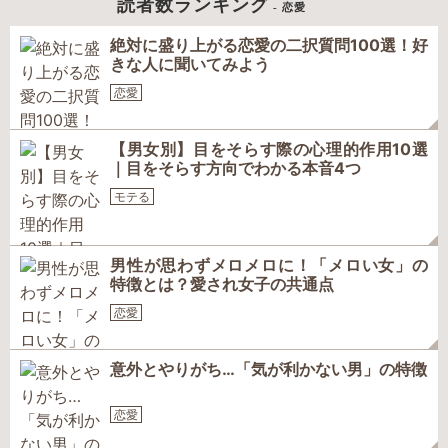
読者数ランキング
- 恋愛
絶対に盛り上がる恋愛の二択質問100選！好
きな人に聞いてみよう
恋愛
【男女別】目をそらす際の心理的作用10選
｜目をそらす方向でわかる本音4つ
モテる
男性が思わずメロメロに！「メロい女」の
特徴とは？愛され女子の共通点
恋愛
意外とやりがち…「気が利かない男」の特徴
恋愛