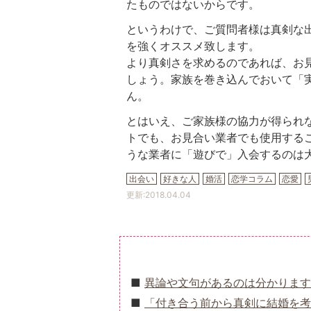
たものではないからです。
というわけで、ご質問者様は真剣な
を強くオススメ致します。
より真剣さを求めるのであれば、お
しょう。家族を巻き込んでおいて「
ん。
とはいえ、ご家族様の協力が得られ
トでも、お見合い業者でも使用する
うな業者に「遊びで」入会するのは
出会い
好きな人
婚活
恋学コラム
恋愛
更新:
2018.04.04
異論や文句があるのは分かります
「付き合う前から真剣に結婚を