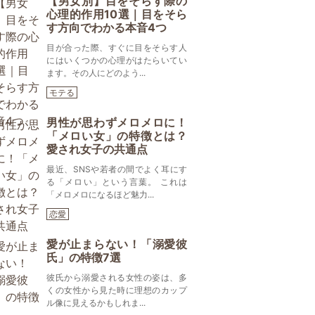
【男女別】目をそらす際の
心理的作用10選｜目をそら
す方向でわかる本音4つ
目が合った際、すぐに目をそらす人
にはいくつかの心理がはたらいてい
ます。その人にどのよう...
モテる
男性が思わずメロメロに！
「メロい女」の特徴とは？
愛され女子の共通点
最近、SNSや若者の間でよく耳にす
る「メロい」という言葉。 これは
「メロメロになるほど魅力...
恋愛
愛が止まらない！「溺愛彼
氏」の特徴7選
彼氏から溺愛される女性の姿は、多
くの女性から見た時に理想のカップ
ル像に見えるかもしれま...