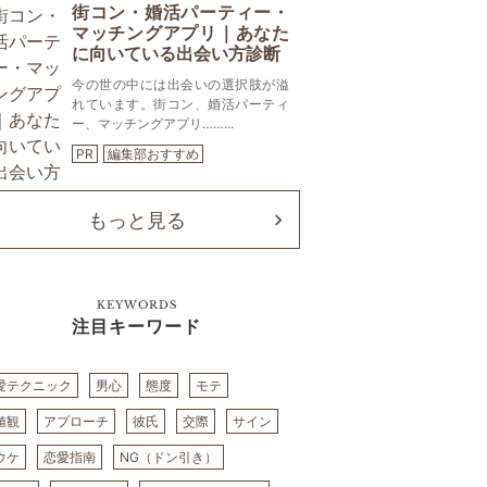
街コン・婚活パーティー・
マッチングアプリ｜あなた
に向いている出会い方診断
今の世の中には出会いの選択肢が溢
れています。街コン、婚活パーティ
ー、マッチングアプリ……...
PR
編集部おすすめ
もっと見る
KEYWORDS
注目キーワード
愛テクニック
男心
態度
モテ
値観
アプローチ
彼氏
交際
サイン
ウケ
恋愛指南
NG（ドン引き）