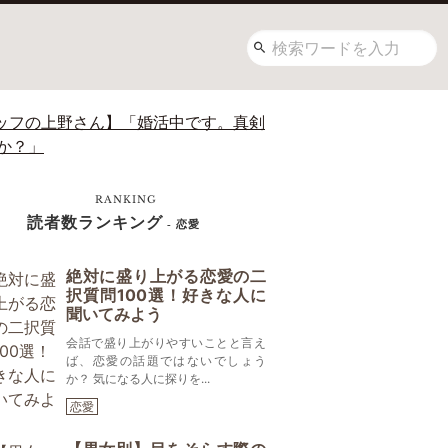
ッフの上野さん】「婚活中です。真剣
か？」
RANKING
読者数ランキング
- 恋愛
絶対に盛り上がる恋愛の二
択質問100選！好きな人に
聞いてみよう
会話で盛り上がりやすいことと言え
ば、恋愛の話題ではないでしょう
か？ 気になる人に探りを...
恋愛