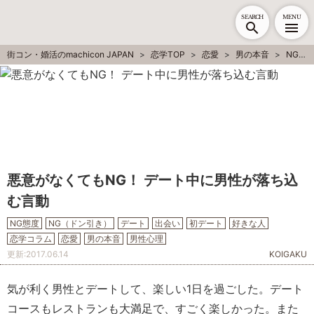
SEARCH
MENU
街コン・婚活のmachicon JAPAN
恋学TOP
恋愛
男の本音
NG（ドン引き）
悪意がなくてもNG！ デート中に男性が落ち込
む言動
NG態度
NG（ドン引き）
デート
出会い
初デート
好きな人
恋学コラム
恋愛
男の本音
男性心理
更新:
2017.06.14
KOIGAKU
気が利く男性とデートして、楽しい1日を過ごした。デート
コースもレストランも大満足で、すごく楽しかった。また