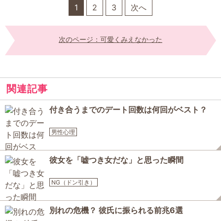
1
2
3
次へ
次のページ：可愛くみえなかった
関連記事
付き合うまでのデート回数は何回がベスト？
男性心理
彼女を「嘘つき女だな」と思った瞬間
NG（ドン引き）
別れの危機？ 彼氏に振られる前兆6選