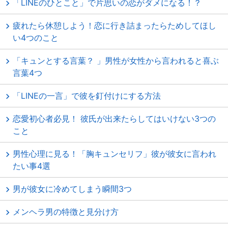
「LINEのひとこと」で片思いの恋がダメになる！？
疲れたら休憩しよう！恋に行き詰まったらためしてほし
い4つのこと
「キュンとする言葉？ 」男性が女性から言われると喜ぶ
言葉4つ
「LINEの一言」で彼を釘付けにする方法
恋愛初心者必見！ 彼氏が出来たらしてはいけない3つの
こと
男性心理に見る！「胸キュンセリフ」彼が彼女に言われ
たい事4選
男が彼女に冷めてしまう瞬間3つ
メンヘラ男の特徴と見分け方