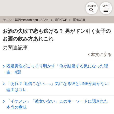
SEARCH
MENU
街コン・婚活のmachicon JAPAN
恋学TOP
関連記事
お酒の失敗で恋も逃げる？ 男がドン引く女子の
お酒の飲み方あれこれ
の関連記事
本文に戻る
既婚男性がこっそり明かす「俺が結婚する気になった理
由」4選
「あれ？ 返信こない……」気になる彼とLINEが続かない
理由はコレ
「イケメン」「彼女いない」このキーワードに隠された
本当の意味