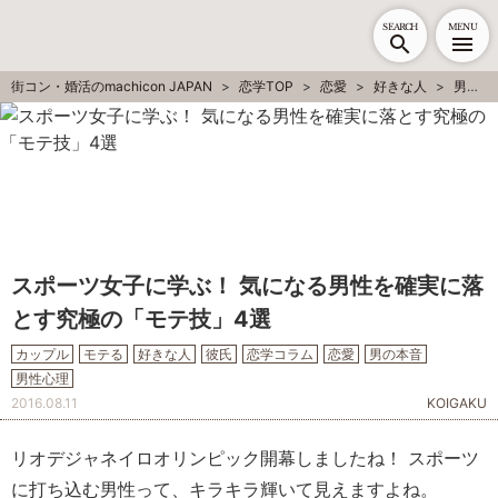
SEARCH
MENU
街コン・婚活のmachicon JAPAN
恋学TOP
恋愛
好きな人
男性心理
スポーツ女子に学ぶ！ 気になる男性を確実に落
とす究極の「モテ技」4選
カップル
モテる
好きな人
彼氏
恋学コラム
恋愛
男の本音
男性心理
2016.08.11
KOIGAKU
リオデジャネイロオリンピック開幕しましたね！ スポーツ
に打ち込む男性って、キラキラ輝いて見えますよね。