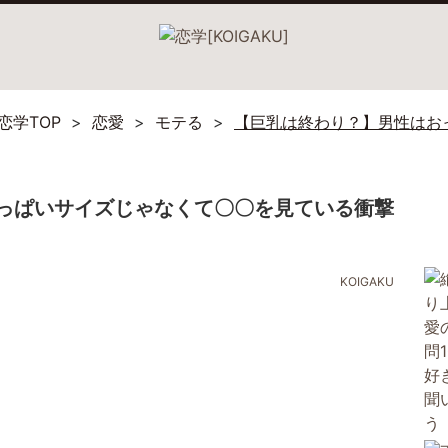
恋学TOP
恋愛
モテる
【巨乳は終わり？】男性はお
っぱいサイズじゃなくて〇〇を見ている衝撃
KOIGAKU