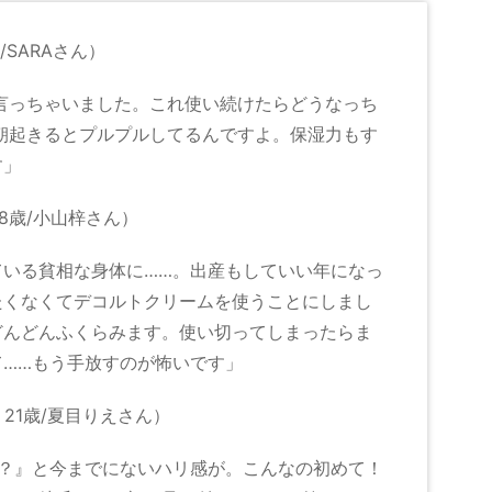
/SARAさん）
言っちゃいました。これ使い続けたらどうなっち
朝起きるとプルプルしてるんですよ。保湿力もす
す」
8歳/小山梓さん）
ている貧相な身体に……。出産もしていい年になっ
たくなくてデコルトクリームを使うことにしまし
どんどんふくらみます。使い切ってしまったらま
……もう手放すのが怖いです」
21歳/夏目りえさん）
っ？』と今までにないハリ感が。こんなの初めて！