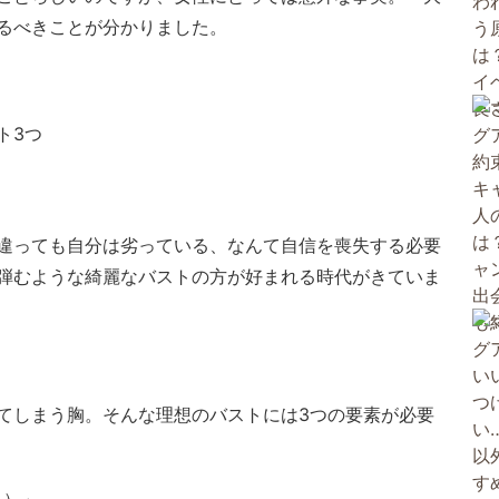
るべきことが分かりました。
ト3つ
違っても自分は劣っている、なんて自信を喪失する必要
弾むような綺麗なバストの方が好まれる時代がきていま
てしまう胸。そんな理想のバストには3つの要素が必要