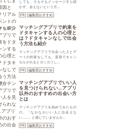
しても、そもそもメッセージすら続
かず、会えないという方...
PR
編集部おすすめ
マッチングアプリで約束を
ドタキャンする人の心理と
は？ドタキャンなしで出会
う方法も紹介
マッチングアプリで出会った人とデ
ートの約束をしても、直前でキャン
セルされるとガッカリし...
PR
編集部おすすめ
マッチングアプリでいい人
を見つけられない…アプリ
以外のおすすめの出会い方
とは
マッチングアプリを始めてみたもの
の、「なかなかいい人に出会えな
い……」と感じていませんか...
PR
編集部おすすめ