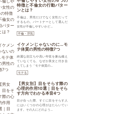
不倫しやすい女性の6つの
特徴と不倫女の行動パター
ンとは？
不倫は、男性だけでなく女性だって
するもの。パートナーとして選んだ
女性が不倫しやすいかど...
不倫・浮気
イケメンじゃないのに…モ
テ体質の男性の特徴7つ
綺麗な顔立ちや高い年収を兼ね備え
ていなくても、なぜか美女と付き合
えてしまう「モテ体質の...
モテる
【男女別】目をそらす際の
心理的作用10選｜目をそら
す方向でわかる本音4つ
目が合った際、すぐに目をそらす人
にはいくつかの心理がはたらいてい
ます。その人にどのよう...