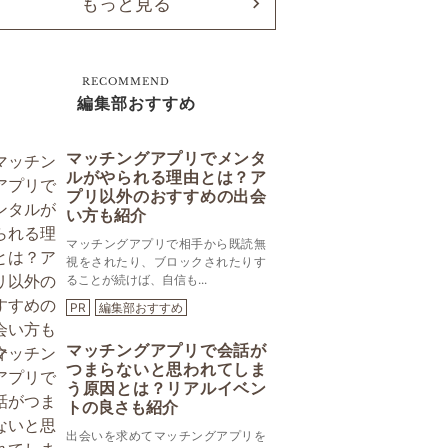
もっと見る
RECOMMEND
編集部おすすめ
マッチングアプリでメンタ
ルがやられる理由とは？ア
プリ以外のおすすめの出会
い方も紹介
マッチングアプリで相手から既読無
視をされたり、ブロックされたりす
ることが続けば、自信も...
PR
編集部おすすめ
マッチングアプリで会話が
つまらないと思われてしま
う原因とは？リアルイベン
トの良さも紹介
出会いを求めてマッチングアプリを