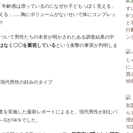
「年齢感は漂っているのになぜか子どもっぽく見える」
える」……胸にボリュームがないせいで体にコンプレッ
？
について男性たちの本音が明かされたある調査結果の中
はなく〇〇を重視している
という衝撃の事実が判明しま
る現代男性の好みのタイプ
調査を実施した最新レポートによると、現代男性が好むバ
～Gが14％でした。