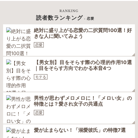
RANKING
読者数ランキング
- 恋愛
絶対に盛り上がる恋愛の二択質問100選！好
きな人に聞いてみよう
恋愛
【男女別】目をそらす際の心理的作用10選
｜目をそらす方向でわかる本音4つ
モテる
男性が思わずメロメロに！「メロい女」の
特徴とは？愛され女子の共通点
恋愛
愛が止まらない！「溺愛彼氏」の特徴7選