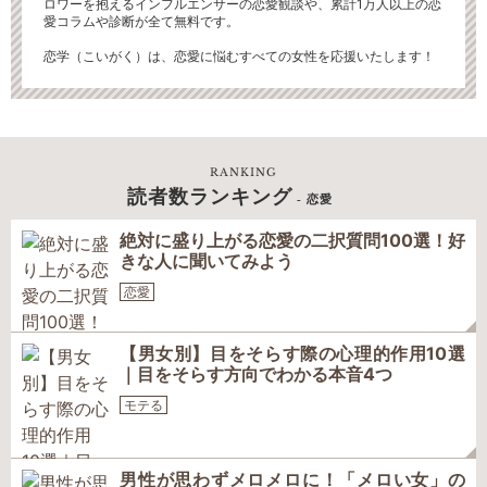
ロワーを抱えるインフルエンサーの恋愛観談や、累計1万人以上の恋
愛コラムや診断が全て無料です。
恋学（こいがく）は、恋愛に悩むすべての女性を応援いたします！
RANKING
読者数ランキング
- 恋愛
絶対に盛り上がる恋愛の二択質問100選！好
きな人に聞いてみよう
恋愛
【男女別】目をそらす際の心理的作用10選
｜目をそらす方向でわかる本音4つ
モテる
男性が思わずメロメロに！「メロい女」の