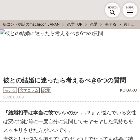
SEARCH
MENU
街コン・婚活のmachicon JAPAN
恋学TOP
恋愛
モテる
彼との結婚に迷ったら考えるべき6つの質問
彼との結婚に迷ったら考えるべき6つの質問
モテる
恋学コラム
恋愛
KOIGAKU
2026.03.09
『結婚相手は本当に彼でいいのか……？』
と悩んでいる女性
は変に悩む前に一度自分に質問してモヤモヤした気持ちを
スッキリさせた方がいいです。
漠然とした悩みを抱えていてはいつまでたっても結婚に踏