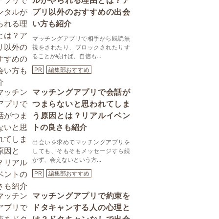
ルがやられる理由とは？ア
プリ以外のおすすめの出会
い方も紹介
マッチングアプリで相手から既読無
視をされたり、ブロックされたりす
ることが続けば、自信も...
PR
編集部おすすめ
マッチングアプリで会話が
つまらないと思われてしま
う原因とは？リアルイベン
トの良さも紹介
出会いを求めてマッチングアプリを
しても、そもそもメッセージすら続
かず、会えないという方...
PR
編集部おすすめ
マッチングアプリで約束を
ドタキャンする人の心理と