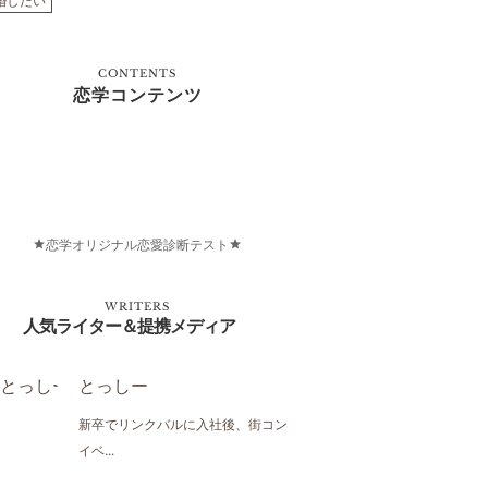
婚したい
CONTENTS
恋学コンテンツ
恋学オリジナル恋愛診断テスト
WRITERS
人気ライター＆提携メディア
とっしー
新卒でリンクバルに入社後、街コン
イベ...