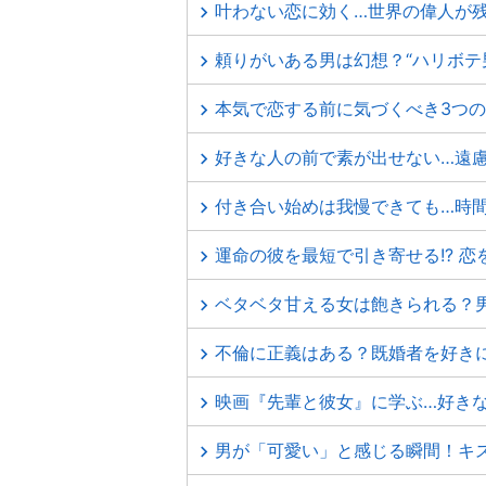
叶わない恋に効く…世界の偉人が
頼りがいある男は幻想？“ハリボテ
本気で恋する前に気づくべき3つ
好きな人の前で素が出せない…遠
付き合い始めは我慢できても…時
運命の彼を最短で引き寄せる!? 
ベタベタ甘える女は飽きられる？男
不倫に正義はある？既婚者を好き
映画『先輩と彼女』に学ぶ…好き
男が「可愛い」と感じる瞬間！キ