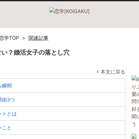
恋学TOP
関連記事
ない？婚活女子の落とし穴
本文に戻る
る瞬間
理由3つ
ントとは
いこと