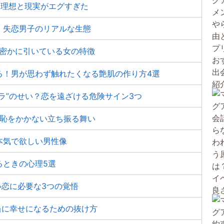
！理想と現実がエグすぎた
・失恋男子のリアルな生態
が密かに引いている女の特徴
る！男が思わず触れたくなる艶肌の作り方4選
ラ”のせい？恋を遠ざける危険サイン3つ
…恥をかかない立ち振る舞い
本気で欲しい男性像
るときの心理5選
い恋に必要な3つの覚悟
当に幸せになるための抜け方