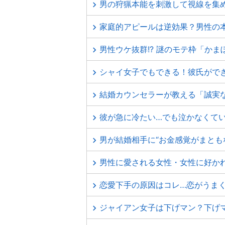
男の狩猟本能を刺激して視線を集
家庭的アピールは逆効果？男性の
男性ウケ抜群!? 謎のモテ枠「か
シャイ女子でもできる！彼氏がで
結婚カウンセラーが教える「誠実
彼が急に冷たい…でも泣かなくて
男が結婚相手に“お金感覚がまとも
男性に愛される女性・女性に好か
恋愛下手の原因はコレ…恋がうま
ジャイアン女子は下げマン？下げ