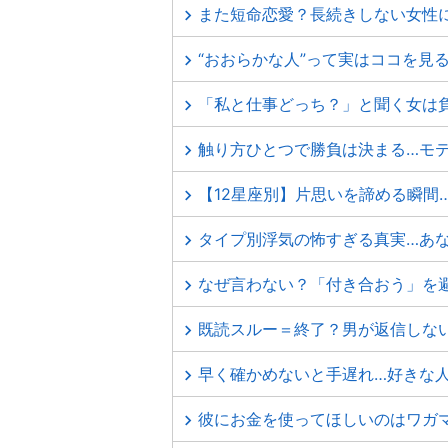
また短命恋愛？長続きしない女性
“おおらかな人”って実はココを見
「私と仕事どっち？」と聞く女は
触り方ひとつで勝負は決まる…モ
【12星座別】片思いを諦める瞬間
タイプ別浮気の怖すぎる真実…あ
なぜ言わない？「付き合おう」を
既読スルー＝終了？男が返信しな
早く確かめないと手遅れ…好きな
彼にお金を使ってほしいのはワガ