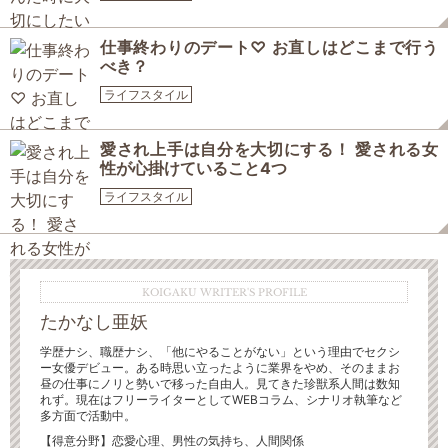
仕事終わりのデート♡ お直しはどこまで行う
べき？
ライフスタイル
愛され上手は自分を大切にする！ 愛される女
性が心掛けていること4つ
ライフスタイル
KOIGAKU WRITER'S PROFILE
たかなし亜妖
学歴ナシ、職歴ナシ、「他にやることがない」という理由でセクシ
ー女優デビュー。ある時思い立ったように業界をやめ、そのままお
昼の仕事にノリと勢いで移った自由人。見てきた珍獣系人間は数知
れず。現在はフリーライターとしてWEBコラム、シナリオ執筆など
多方面で活動中。
【得意分野】恋愛心理、男性の気持ち、人間関係