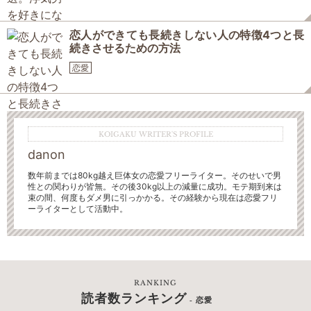
恋人ができても長続きしない人の特徴4つと長
続きさせるための方法
恋愛
KOIGAKU WRITER'S PROFILE
danon
数年前までは80kg越え巨体女の恋愛フリーライター。そのせいで男
性との関わりが皆無。
その後30kg以上の減量に成功。モテ期到来は
束の間、何度もダメ男に引っかかる。その経験から現在は恋愛フリ
ーライターとして活動中。
RANKING
読者数ランキング
- 恋愛