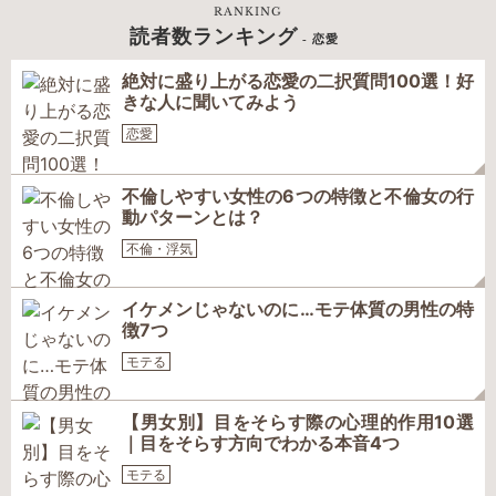
RANKING
読者数ランキング
- 恋愛
絶対に盛り上がる恋愛の二択質問100選！好
きな人に聞いてみよう
恋愛
不倫しやすい女性の6つの特徴と不倫女の行
動パターンとは？
不倫・浮気
イケメンじゃないのに…モテ体質の男性の特
徴7つ
モテる
【男女別】目をそらす際の心理的作用10選
｜目をそらす方向でわかる本音4つ
モテる