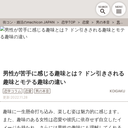
SEARCH
MENU
街コン・婚活のmachicon JAPAN
恋学TOP
恋愛
男の本音
男性が苦手に感じる趣味とは？ ドン引きされる趣味とモテる趣味の違い
男性が苦手に感じる趣味とは？ ドン引きされる
趣味とモテる趣味の違い
恋学コラム
恋愛
男の本音
KOIGAKU
更新:
2022.11.28
趣味に一生懸命打ち込み、楽しむ姿は魅力的に感じます。
また、趣味のある女性は恋愛や彼氏に依存せず自立したイ
メージを持たれ、さらには男性の趣味にも理解してくれる