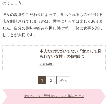
のでしょう。
彼女の趣味やこだわりによって、食べられるものや行ける
店が制限されてしまうのは、男性にとっては楽しくありま
せん。自分の趣味や好みを押し付けず、一緒に食事を楽し
むことが大切です。
本人だけ気づいてない「女として見
られない女性」の特徴5つ
KOIGAKU
1
2
次へ
次のページ：異性からモテる趣味とは？