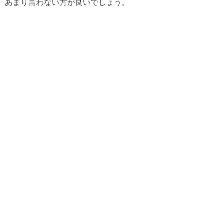
あまり言わない方が良いでしょう。