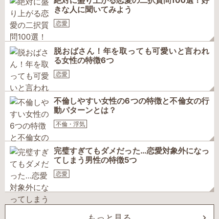
絶対に盛り上がる恋愛の二択質問100選！好
きな人に聞いてみよう
恋愛
脱おばさん！年を取っても可愛いと言われ
る女性の特徴6つ
恋愛
不倫しやすい女性の6つの特徴と不倫女の行
動パターンとは？
不倫・浮気
完璧すぎてもダメだった…恋愛対象外になっ
てしまう男性の特徴5つ
恋愛
もっと見る