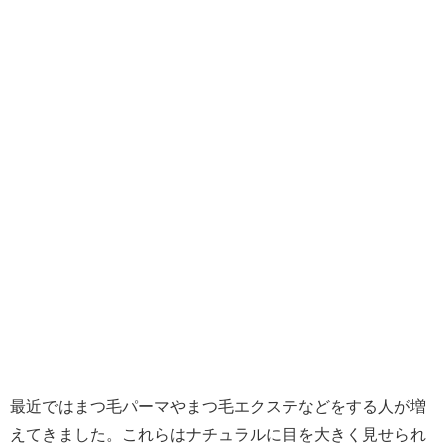
最近ではまつ毛パーマやまつ毛エクステなどをする人が増
えてきました。これらはナチュラルに目を大きく見せられ