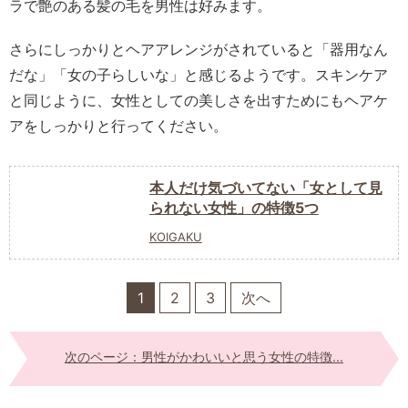
ラで艶のある髪の毛を男性は好みます。
さらにしっかりとヘアアレンジがされていると「器用なん
だな」「女の子らしいな」と感じるようです。スキンケア
と同じように、女性としての美しさを出すためにもヘアケ
アをしっかりと行ってください。
本人だけ気づいてない「女として見
られない女性」の特徴5つ
KOIGAKU
1
2
3
次へ
次のページ：男性がかわいいと思う女性の特徴...