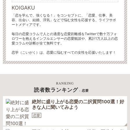
KOIGAKU
「恋を学んで、強くなる！」をコンセプトに、「恋愛、仕事、美
容、出会い、結婚、浮気」などで悩む女性を応援する、ライフサポ
ートメディアです。
毎日の恋愛コラムで人との適度な恋愛距離感をTwitterで数十万フォ
ロワーを抱えるインフルエンサーの恋愛観談や、累計1万人以上の恋
愛コラムや診断が全て無料です。
恋学（こいがく）は、恋愛に悩むすべての女性を応援いたします！
RANKING
読者数ランキング
- 恋愛
絶対に盛り上がる恋愛の二択質問100選！好
きな人に聞いてみよう
恋愛