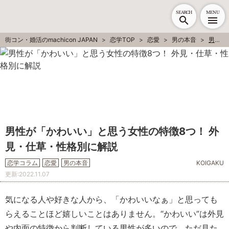
SEARCH
MENU
街コン・婚活のmachicon JAPAN
恋学TOP
恋愛
男の本音
男性が「かわいい」と思う女性の特徴8つ！ 外見・仕草・性格別に解説
男性が「かわいい」と思う女性の特徴8つ！ 外
見・仕草・性格別に解説
恋学コラム
恋愛
男の本音
KOIGAKU
更新:
2022.11.07
気になる人や好きな人から、「かわいいなぁ」と思っても
らえることほど嬉しいことはありません。“かわいい”は外見
や内面の特徴から判断している男性が多いので、ただ見た