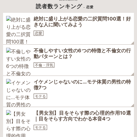
読者数ランキング
- 恋愛
絶対に盛り上がる恋愛の二択質問100選！好
きな人に聞いてみよう
恋愛
不倫しやすい女性の6つの特徴と不倫女の行
動パターンとは？
不倫・浮気
イケメンじゃないのに…モテ体質の男性の特
徴7つ
モテる
【男女別】目をそらす際の心理的作用10選
｜目をそらす方向でわかる本音4つ
モテる