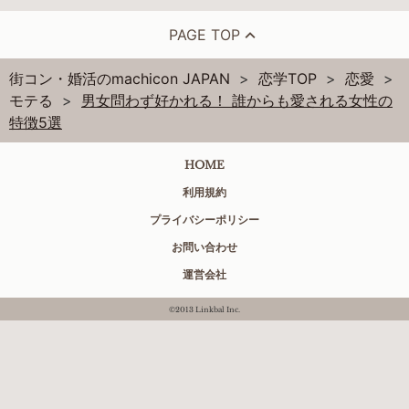
PAGE TOP
街コン・婚活のmachicon JAPAN
恋学TOP
恋愛
モテる
男女問わず好かれる！ 誰からも愛される女性の
特徴5選
HOME
利用規約
プライバシーポリシー
お問い合わせ
運営会社
©2013 Linkbal Inc.