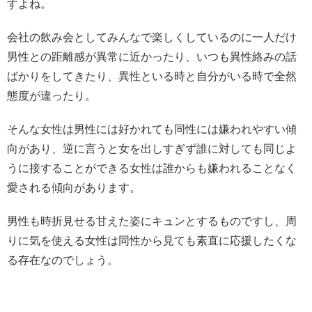
すよね。
会社の飲み会としてみんなで楽しくしているのに一人だけ
男性との距離感が異常に近かったり、いつも異性絡みの話
ばかりをしてきたり、異性といる時と自分がいる時で全然
態度が違ったり。
そんな女性は男性には好かれても同性には嫌われやすい傾
向があり、逆に言うと女を出しすぎず誰に対しても同じよ
うに接することができる女性は誰からも嫌われることなく
愛される傾向があります。
男性も時折見せる甘えた姿にキュンとするものですし、周
りに気を使える女性は同性から見ても素直に応援したくな
る存在なのでしょう。