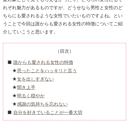
れぞれ魅力があるものですが、どうせなら男性と女性のど
ちらにも愛されるような女性でいたいものですよね。とい
うことで今回は誰からも愛される女性の特徴についてご紹
介していこうと思います。
（目次）
誰からも愛される女性の特徴
思ったことをハッキリと言う
女を出しすぎない
聞き上手
明るく穏やか
感謝の気持ちを忘れない
自分を好きでいることが一番大切