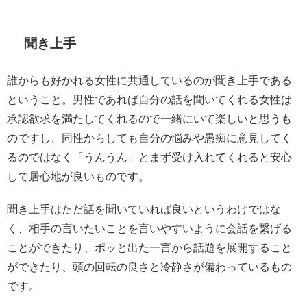
聞き上手
誰からも好かれる女性に共通しているのが聞き上手である
ということ。男性であれば自分の話を聞いてくれる女性は
承認欲求を満たしてくれるので一緒にいて楽しいと思うも
のですし、同性からしても自分の悩みや愚痴に意見してく
るのではなく「うんうん」とまず受け入れてくれると安心
して居心地が良いものです。
聞き上手はただ話を聞いていれば良いというわけではな
く、相手の言いたいことを言いやすいように会話を繋げる
ことができたり、ポッと出た一言から話題を展開すること
ができたり、頭の回転の良さと冷静さが備わっているもの
です。