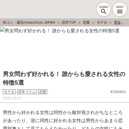
SEARCH
MENU
街コン・婚活のmachicon JAPAN
恋学TOP
恋愛
モテる
男女問わず好かれる！ 誰からも愛される女性の特徴5選
男女問わず好かれる！ 誰からも愛される女性の
特徴5選
モテる
恋学コラム
恋愛
KOIGAKU
2022.05.31
男性から好かれる女性は同性から敵対視されがちなところ
があったり、逆に同性に好かれる女性は男性からあまり恋
愛対象として見てもらえなかったり。どちらの女性にもそ