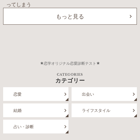
もっと見る
恋学オリジナル恋愛診断テスト
CATEGORIES
カテゴリー
恋愛
出会い
結婚
ライフスタイル
占い・診断