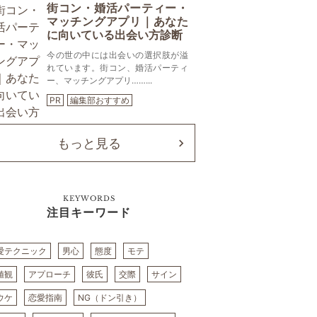
街コン・婚活パーティー・
マッチングアプリ｜あなた
に向いている出会い方診断
今の世の中には出会いの選択肢が溢
れています。街コン、婚活パーティ
ー、マッチングアプリ……...
PR
編集部おすすめ
もっと見る
KEYWORDS
注目キーワード
愛テクニック
男心
態度
モテ
値観
アプローチ
彼氏
交際
サイン
ウケ
恋愛指南
NG（ドン引き）