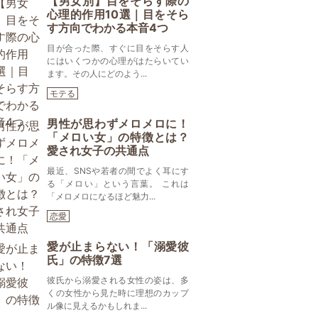
【男女別】目をそらす際の
心理的作用10選｜目をそら
す方向でわかる本音4つ
目が合った際、すぐに目をそらす人
にはいくつかの心理がはたらいてい
ます。その人にどのよう...
モテる
男性が思わずメロメロに！
「メロい女」の特徴とは？
愛され女子の共通点
最近、SNSや若者の間でよく耳にす
る「メロい」という言葉。 これは
「メロメロになるほど魅力...
恋愛
愛が止まらない！「溺愛彼
氏」の特徴7選
彼氏から溺愛される女性の姿は、多
くの女性から見た時に理想のカップ
ル像に見えるかもしれま...