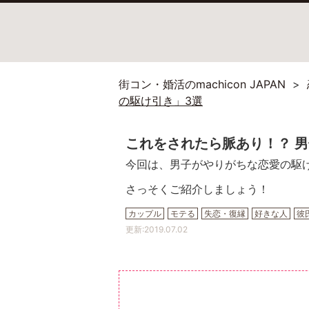
街コン・婚活のmachicon JAPAN
の駆け引き」3選
これをされたら脈あり！？ 
今回は、男子がやりがちな恋愛の駆
さっそくご紹介しましょう！
カップル
モテる
失恋・復縁
好きな人
彼
更新:
2019.07.02