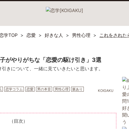
恋学TOP
恋愛
好きな人
男性心理
これをされた
男子がやりがちな「恋愛の駆け引き」3選
け引きについて、一緒に見ていきたいと思います。
氏
恋学コラム
恋愛
男の本音
男性心理
脈あり
KOIGAKU
（目次）