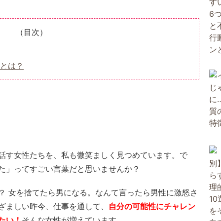
（目次）
とは？
話す女性たちを、私も微笑ましく見つめています。で
た」ってすごい言葉だと思いませんか？
？ 女を捨てたら男になる。なんて言ったら男性に激怒さ
ざましい昨今、仕事を通して、
自分の可能性にチャレン
たい！
そんな女性が増えています。