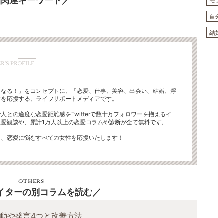
関連キーワード
モ
自
結
R'S PROFILE
くなる！」をコンセプトに、「恋愛、仕事、美容、出会い、結婚、浮
性を応援する、ライフサポートメディアです。
人との適度な恋愛距離感をTwitterで数十万フォロワーを抱えるイ
恋愛観談や、累計1万人以上の恋愛コラムや診断が全て無料です。
は、恋愛に悩むすべての女性を応援いたします！
OTHERS
イターの別コラムを読む
動や発言4つと改善方法