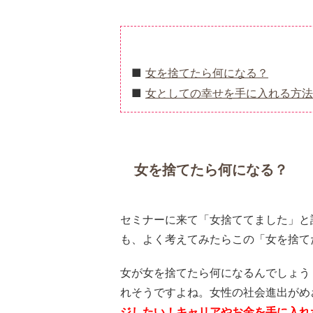
女を捨てたら何になる？
女としての幸せを手に入れる方法
女を捨てたら何になる？
セミナーに来て「女捨ててました」と
も、よく考えてみたらこの「女を捨て
女が女を捨てたら何になるんでしょう
れそうですよね。女性の社会進出がめ
ジしたい！キャリアやお金を手に入れ