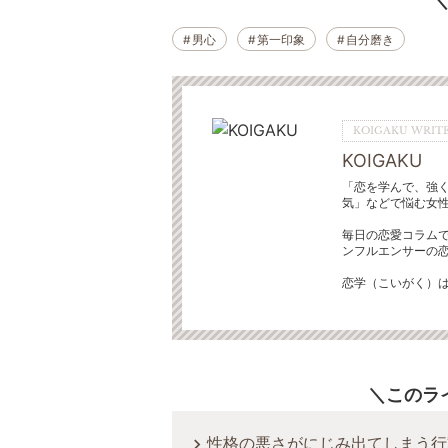
男心
第一印象
自分磨き
KOIGAKU WRITE
KOIGAKU
「恋を学んで、強
気」などで悩む女
毎日の恋愛コラムで
ンフルエンサーの
恋学（こいがく）
このラ
性格の悪さがにじみ出てしまう行