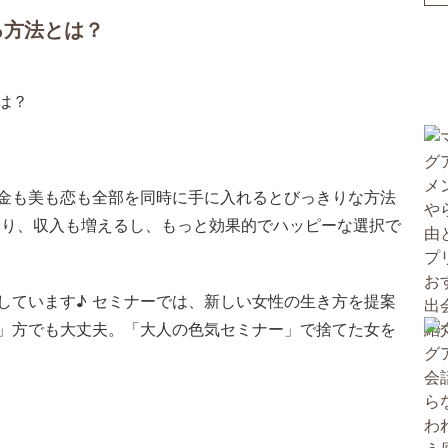
る方法とは？
金も美も恋も全部を同時に手に入れるとびっきりな方法
より、収入も増えるし、もっと効果的でハッピーな選択で
しています♪ セミナーでは、新しい女性の生き方を提案
」方でも大丈夫。「大人の色気セミナー」で捨てた女を