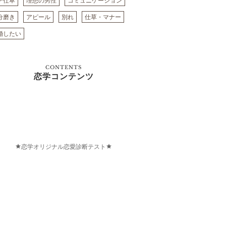
テ仕草
理想の男性
コミュニケーション
分磨き
アピール
別れ
仕草・マナー
婚したい
CONTENTS
恋学コンテンツ
恋学オリジナル恋愛診断テスト