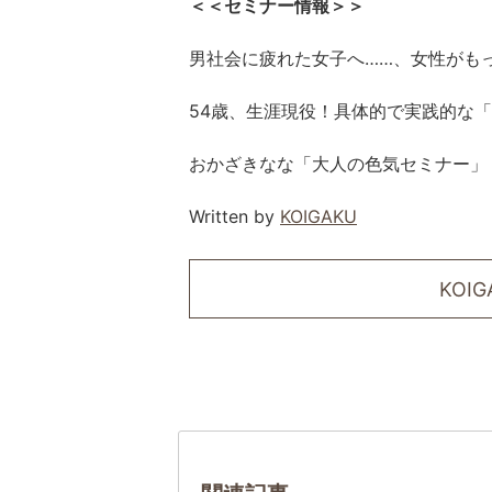
＜＜セミナー情報＞＞
男社会に疲れた女子へ……、女性がも
54歳、生涯現役！具体的で実践的な
おかざきなな「大人の色気セミナー」
Written by
KOIGAKU
KOI