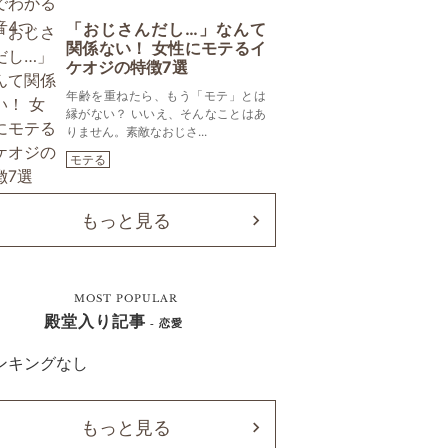
「おじさんだし…」なんて
関係ない！ 女性にモテるイ
ケオジの特徴7選
年齢を重ねたら、もう「モテ」とは
縁がない？ いいえ、そんなことはあ
りません。素敵なおじさ...
モテる
もっと見る
MOST POPULAR
殿堂入り記事
- 恋愛
ンキングなし
もっと見る