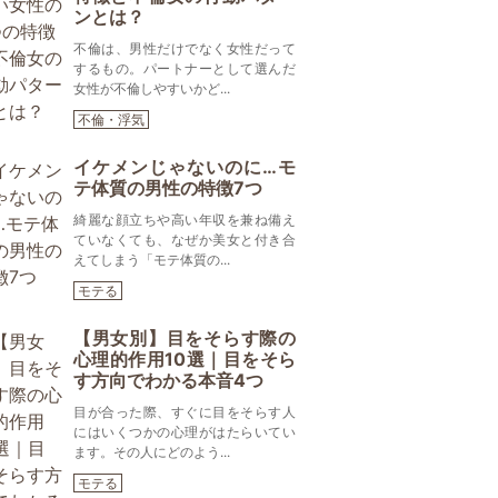
ンとは？
不倫は、男性だけでなく女性だって
するもの。パートナーとして選んだ
女性が不倫しやすいかど...
不倫・浮気
イケメンじゃないのに…モ
テ体質の男性の特徴7つ
綺麗な顔立ちや高い年収を兼ね備え
ていなくても、なぜか美女と付き合
えてしまう「モテ体質の...
モテる
【男女別】目をそらす際の
心理的作用10選｜目をそら
す方向でわかる本音4つ
目が合った際、すぐに目をそらす人
にはいくつかの心理がはたらいてい
ます。その人にどのよう...
モテる