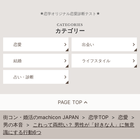
恋学オリジナル恋愛診断テスト
CATEGORIES
カテゴリー
恋愛
出会い
結婚
ライフスタイル
占い・診断
PAGE TOP
街コン・婚活のmachicon JAPAN
恋学TOP
恋愛
男の本音
これって両想い？ 男性が「好きな人」に無意
識にする行動6つ