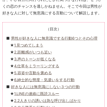
くの恋のチャンスを逃しかねません。そこで今回は男性が
好きな人に対して無意識にする言動について解説します。
（目次）
男性が好きな人に無意識でする行動6つとその心理
1.見つめてしまう
2.距離感がいつも近い
3.声のトーンが低くなる
4.仕草をミラーリングする
5.容姿や言動を褒める
6.紳士的な態度・気遣いをする行動
好きな人には無意識にしない３つの行動
1.LINEの連絡に既読スルー
2.2人きりの誘いは急な呼び出しばかり