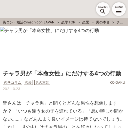
SEARCH
MENU
街コン・婚活のmachicon JAPAN
恋学TOP
恋愛
男の本音
チャラ男が「本命女性」にだけする4つの行動
チャラ男が「本命女性」にだけする4つの行動
恋学コラム
恋愛
男の本音
KOIGAKU
2021.10.23
皆さんは「チャラ男」と聞くとどんな男性を想像します
か？ 「いつも違う女の子を連れている」「悪い噂しか聞か
ない……」などあんまり良いイメージは持てないでしょう。
しかし、世の中にはチャラ男のことを好きになってしまっ