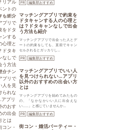
PR
編集部おすすめ
マッチングアプリで約束を
ドタキャンする人の心理と
は？ドタキャンなしで出会
う方法も紹介
マッチングアプリで出会った人とデ
ートの約束をしても、直前でキャン
セルされるとガッカリし...
PR
編集部おすすめ
マッチングアプリでいい人
を見つけられない…アプリ
以外のおすすめの出会い方
とは
マッチングアプリを始めてみたもの
の、「なかなかいい人に出会えな
い……」と感じていませんか...
PR
編集部おすすめ
街コン・婚活パーティー・