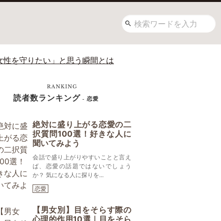
女性を守りたい」と思う瞬間とは
RANKING
読者数ランキング
- 恋愛
絶対に盛り上がる恋愛の二
択質問100選！好きな人に
聞いてみよう
会話で盛り上がりやすいことと言え
ば、恋愛の話題ではないでしょう
か？ 気になる人に探りを...
恋愛
【男女別】目をそらす際の
心理的作用10選｜目をそら