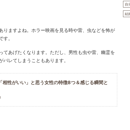
自
結
ありますよね。ホラー映画を見る時や雷、虫などを怖が
です。
ってあげたくなります。ただし、男性も虫や雷、幽霊を
がバレてしまうこともあります。
「相性がいい」と思う女性の特徴8つ＆感じる瞬間と
U