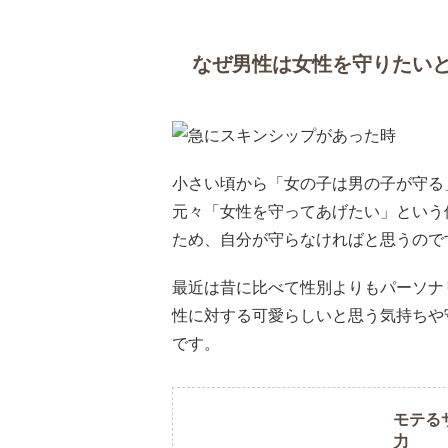
なぜ男性は女性を守りたい
小さい頃から「女の子は男の子が守る
元々「女性を守ってあげたい」という
ため、自分が守らなければと思うので
最近は昔に比べて性別よりもパーソナ
性に対する可愛らしいと思う気持ちや
です。
モテる
力