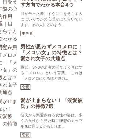
す方向でわかる本音4つ
目が合った際、すぐに目をそらす人
にはいくつかの心理がはたらいてい
ます。その人にどのよう...
モテる
男性が思わずメロメロに！
「メロい女」の特徴とは？
愛され女子の共通点
最近、SNSや若者の間でよく耳にす
る「メロい」という言葉。 これは
「メロメロになるほど魅力...
恋愛
愛が止まらない！「溺愛彼
氏」の特徴7選
彼氏から溺愛される女性の姿は、多
くの女性から見た時に理想のカップ
ル像に見えるかもしれま...
恋愛