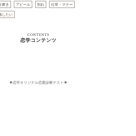
分磨き
アピール
別れ
仕草・マナー
婚したい
CONTENTS
恋学コンテンツ
恋学オリジナル恋愛診断テスト