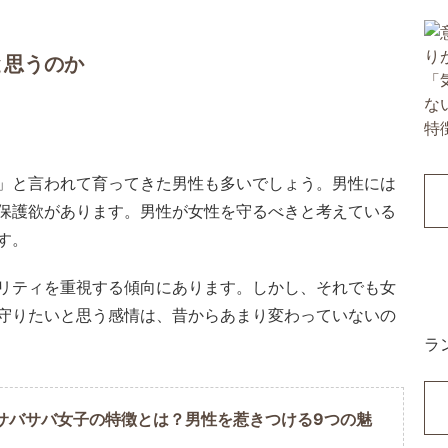
と思うのか
」と言われて育ってきた男性も多いでしょう。男性には
保護欲があります。男性が女性を守るべきと考えている
す。
リティを重視する傾向にあります。しかし、それでも女
守りたいと思う感情は、昔からあまり変わっていないの
ラ
サバサバ女子の特徴とは？男性を惹きつける9つの魅