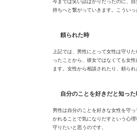
今までは笑い話ばかりだったのに、自
持ちへと繋がっていきます。こういっ
頼られた時
上記では、男性にとって女性は守りた
ったことから、彼女ではなくても女性
ます。女性から相談されたり、頼られ
自分のことを好きだと知った
男性は自分のことを好きな女性を守っ
かれることで気になりだすという心理
守りたいと思うのです。