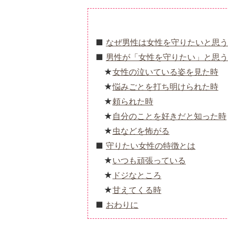
なぜ男性は女性を守りたいと思う
男性が「女性を守りたい」と思う
女性の泣いている姿を見た時
悩みごとを打ち明けられた時
頼られた時
自分のことを好きだと知った時
虫などを怖がる
守りたい女性の特徴とは
いつも頑張っている
ドジなところ
甘えてくる時
おわりに