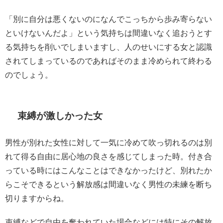
「別に自分は悪くないのになんでこっちから歩み寄らない
といけないんだよ」という気持ちは間違いなく追おうとす
る気持ちを削いでしまいますし、人のせいにする女と認識
されてしまっているのであればそのまま冷められて終わる
のでしょう。
束縛が激しかった女
男性が別れた女性に対して一気に冷めて吹っ切れるのは別
れて得る自由に居心地の良さを感じてしまった時。付き合
っている時にはこんなことはできなかったけど、別れたか
らこそできるという解放感は間違いなく男性の未練を断ち
切りますからね。
束縛などで自由を奪われていた場合などには特にその解放