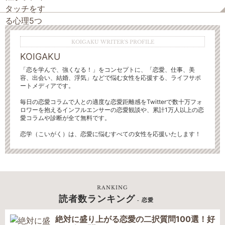
KOIGAKU WRITER'S PROFILE
KOIGAKU
「恋を学んで、強くなる！」をコンセプトに、「恋愛、仕事、美
容、出会い、結婚、浮気」などで悩む女性を応援する、ライフサポ
ートメディアです。
毎日の恋愛コラムで人との適度な恋愛距離感をTwitterで数十万フォ
ロワーを抱えるインフルエンサーの恋愛観談や、累計1万人以上の恋
愛コラムや診断が全て無料です。
恋学（こいがく）は、恋愛に悩むすべての女性を応援いたします！
RANKING
読者数ランキング
- 恋愛
絶対に盛り上がる恋愛の二択質問100選！好