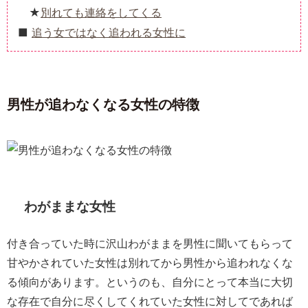
別れても連絡をしてくる
追う女ではなく追われる女性に
男性が追わなくなる女性の特徴
わがままな女性
付き合っていた時に沢山わがままを男性に聞いてもらって
甘やかされていた女性は別れてから男性から追われなくな
る傾向があります。というのも、自分にとって本当に大切
な存在で自分に尽くしてくれていた女性に対してであれば