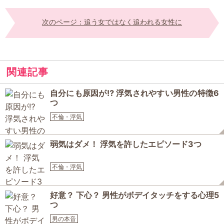
次のページ：追う女ではなく追われる女性に
関連記事
自分にも原因が⁉ 浮気されやすい男性の特徴6
つ
不倫・浮気
弱気はダメ！ 浮気を許したエピソード3つ
不倫・浮気
好意？ 下心？ 男性がボデイタッチをする心理5
つ
男の本音