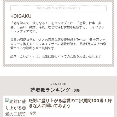
KOIGAKU WRITER'S PROFILE
KOIGAKU
「恋を学んで、強くなる！」をコンセプトに、「恋愛、仕事、美
容、出会い、結婚、浮気」などで悩む女性を応援する、ライフサポ
ートメディアです。
毎日の恋愛コラムで人との適度な恋愛距離感をTwitterで数十万フォ
ロワーを抱えるインフルエンサーの恋愛観談や、累計1万人以上の恋
愛コラムや診断が全て無料です。
恋学（こいがく）は、恋愛に悩むすべての女性を応援いたします！
RANKING
読者数ランキング
- 恋愛
絶対に盛り上がる恋愛の二択質問100選！好
きな人に聞いてみよう
恋愛