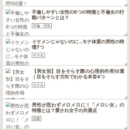
不倫しやすい女性の6つの特徴と不倫女の行
動パターンとは？
不倫・浮気
イケメンじゃないのに…モテ体質の男性の特
徴7つ
モテる
【男女別】目をそらす際の心理的作用10選
｜目をそらす方向でわかる本音4つ
モテる
男性が思わずメロメロに！「メロい女」の
特徴とは？愛され女子の共通点
恋愛