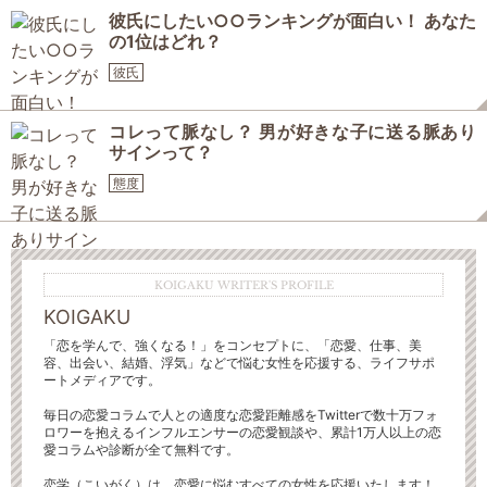
彼氏にしたい○○ランキングが面白い！ あなた
の1位はどれ？
彼氏
コレって脈なし？ 男が好きな子に送る脈あり
サインって？
態度
KOIGAKU WRITER'S PROFILE
KOIGAKU
「恋を学んで、強くなる！」をコンセプトに、「恋愛、仕事、美
容、出会い、結婚、浮気」などで悩む女性を応援する、ライフサポ
ートメディアです。
毎日の恋愛コラムで人との適度な恋愛距離感をTwitterで数十万フォ
ロワーを抱えるインフルエンサーの恋愛観談や、累計1万人以上の恋
愛コラムや診断が全て無料です。
恋学（こいがく）は、恋愛に悩むすべての女性を応援いたします！