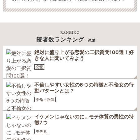
RANKING
読者数ランキング
- 恋愛
絶対に盛り上がる恋愛の二択質問100選！好
きな人に聞いてみよう
恋愛
不倫しやすい女性の6つの特徴と不倫女の行
動パターンとは？
不倫・浮気
イケメンじゃないのに…モテ体質の男性の特
徴7つ
モテる