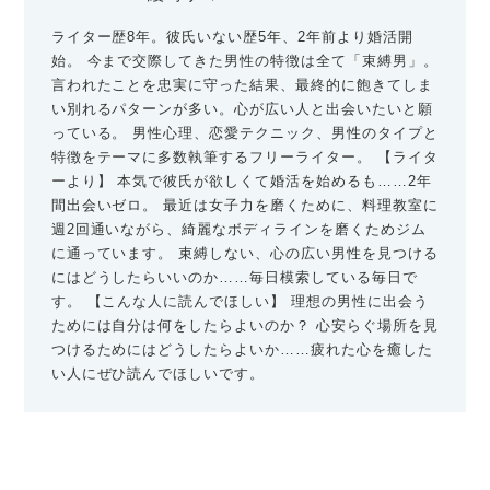
ライター歴8年。彼氏いない歴5年、2年前より婚活開
始。 今まで交際してきた男性の特徴は全て「束縛男」。
言われたことを忠実に守った結果、最終的に飽きてしま
い別れるパターンが多い。心が広い人と出会いたいと願
っている。 男性心理、恋愛テクニック、男性のタイプと
特徴をテーマに多数執筆するフリーライター。 【ライタ
ーより】 本気で彼氏が欲しくて婚活を始めるも……2年
間出会いゼロ。 最近は女子力を磨くために、料理教室に
週2回通いながら、綺麗なボディラインを磨くためジム
に通っています。 束縛しない、心の広い男性を見つける
にはどうしたらいいのか……毎日模索している毎日で
す。 【こんな人に読んでほしい】 理想の男性に出会う
ためには自分は何をしたらよいのか？ 心安らぐ場所を見
つけるためにはどうしたらよいか……疲れた心を癒した
い人にぜひ読んでほしいです。