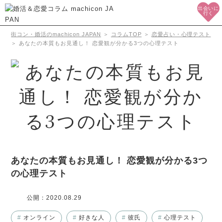
出会いに
行く
街コン・婚活のmachicon JAPAN
＞
コラムTOP
＞
恋愛占い・心理テスト
＞
あなたの本質もお見通し！ 恋愛観が分かる3つの心理テスト
あなたの本質もお見通し！ 恋愛観が分かる3つ
の心理テスト
公開：
2020.08.29
#
オンライン
#
好きな人
#
彼氏
#
心理テスト