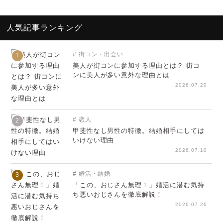
人気記事ランキング
街コン・出会い
1
美人が街コンに参加する理由とは？ 街コ
ンに美人が多い意外な理由とは
2026.07.20
恋人
2
甲斐性なし男性の特徴。結婚相手にしては
いけない理由
2026.07.10
婚活・結婚
3
「この、おじさん無理！」婚活に潜む気持
ち悪いおじさんを徹底解説！
2026.07.26