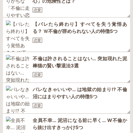
心」の危険性とは？
恋愛
【バレたら終わり】すべてを失う覚悟あ
る？ Ｗ不倫が辞められない人の特徴5つ
恋愛
不倫は許されることはない… 突如現れた泥
棒猫の賢い撃退法3選
恋愛
バレなきゃいいや… は地獄の始まり⁉ 不倫
沼にはまりやすい人の特徴5つ
恋愛
全員不幸… 泥沼になる前に早く… W不倫か
ら抜け出すきっかけ5つ