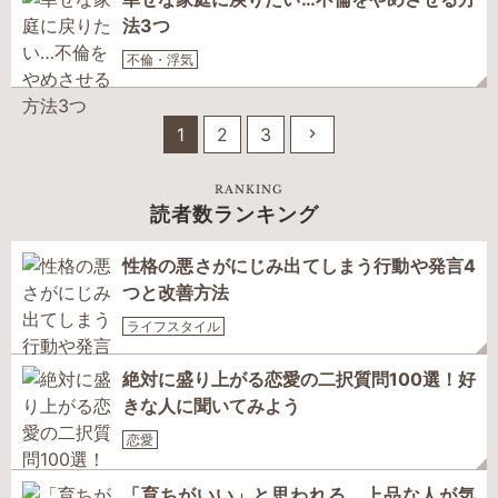
法3つ
不倫・浮気
1
2
3
RANKING
読者数ランキング
性格の悪さがにじみ出てしまう行動や発言4
つと改善方法
ライフスタイル
絶対に盛り上がる恋愛の二択質問100選！好
きな人に聞いてみよう
恋愛
「育ちがいい」と思われる、上品な人が気