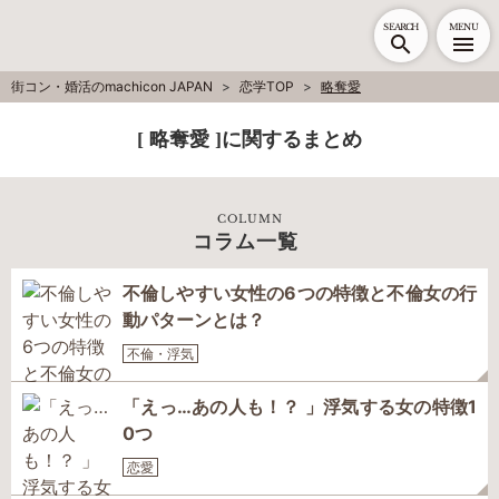
SEARCH
MENU
街コン・婚活のmachicon JAPAN
恋学TOP
略奪愛
[ 略奪愛 ]に関するまとめ
COLUMN
コラム一覧
不倫しやすい女性の6つの特徴と不倫女の行
動パターンとは？
不倫・浮気
「えっ…あの人も！？ 」浮気する女の特徴1
0つ
恋愛