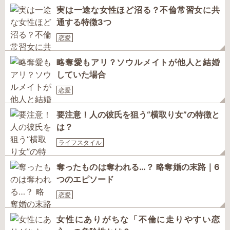
実は一途な女性ほど沼る？不倫常習女に共
通する特徴3つ
恋愛
略奪愛もアリ？ソウルメイトが他人と結婚
していた場合
恋愛
要注意！人の彼氏を狙う“横取り女”の特徴と
は？
ライフスタイル
奪ったものは奪われる…？ 略奪婚の末路｜6
つのエピソード
恋愛
女性にありがちな「不倫に走りやすい恋