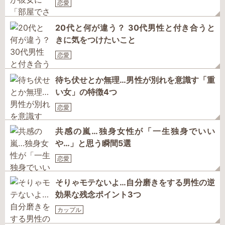
恋愛
20代と何が違う？ 30代男性と付き合うと
きに気をつけたいこと
恋愛
待ち伏せとか無理…男性が別れを意識す「重
い女」の特徴4つ
恋愛
共感の嵐…独身女性が「一生独身でいい
や…」と思う瞬間5選
恋愛
そりゃモテないよ…自分磨きをする男性の逆
効果な残念ポイント3つ
カップル