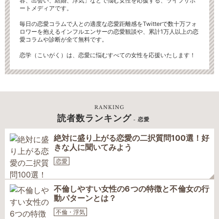
容、出会い、結婚、浮気」などで悩む女性を応援する、ライフサポ
ートメディアです。
毎日の恋愛コラムで人との適度な恋愛距離感をTwitterで数十万フォ
ロワーを抱えるインフルエンサーの恋愛観談や、累計1万人以上の恋
愛コラムや診断が全て無料です。
恋学（こいがく）は、恋愛に悩むすべての女性を応援いたします！
RANKING
読者数ランキング
- 恋愛
絶対に盛り上がる恋愛の二択質問100選！好
きな人に聞いてみよう
恋愛
不倫しやすい女性の6つの特徴と不倫女の行
動パターンとは？
不倫・浮気