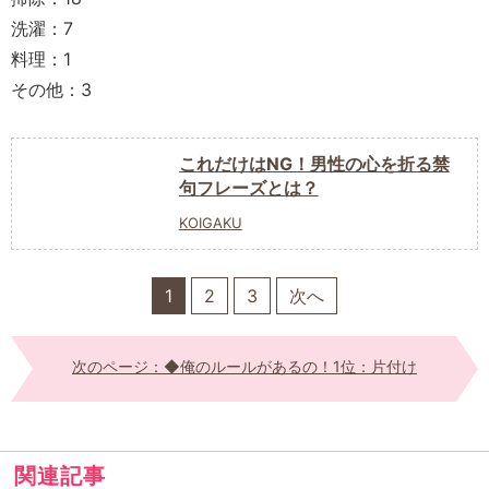
洗濯：7
料理：1
その他：3
これだけはNG！男性の心を折る禁
句フレーズとは？
KOIGAKU
1
2
3
次へ
次のページ：◆俺のルールがあるの！1位：片付け
関連記事