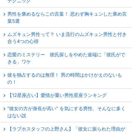
テクニック
男性を褒めるならこの言葉！ 思わず胸キュンした褒め言
葉5選
ムズキュン男性って？ いま流行のムズキュン男性と付き
合う4つの心得
恋愛のミステリー 彼氏探しをやめた途端に「彼氏がで
きる」ワケ
彼を独占するのは無理！ 男の時間はかけがえのないも
の！
【12星座占い】愛情が重い男性星座ランキング
“彼女の方が身長が高い” を気にする男性、そんなに多く
はない説
【ラブホスタッフの上野さん】「彼女に振られた理由が