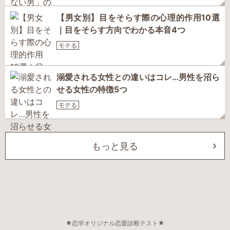
【男女別】目をそらす際の心理的作用10選
｜目をそらす方向でわかる本音4つ
モテる
溺愛される女性との違いはコレ…男性を沼ら
せる女性の特徴5つ
モテる
もっと見る
恋学オリジナル恋愛診断テスト