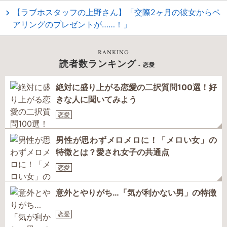
【ラブホスタッフの上野さん】「交際2ヶ月の彼女からペ
アリングのプレゼントが……！」
RANKING
読者数ランキング
- 恋愛
絶対に盛り上がる恋愛の二択質問100選！好
きな人に聞いてみよう
恋愛
男性が思わずメロメロに！「メロい女」の
特徴とは？愛され女子の共通点
恋愛
意外とやりがち…「気が利かない男」の特徴
恋愛