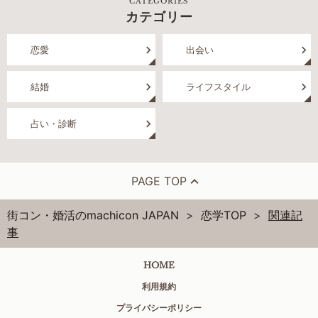
CATEGORIES
カテゴリー
恋愛
出会い
結婚
ライフスタイル
占い・診断
PAGE TOP
街コン・婚活のmachicon JAPAN
恋学TOP
関連記
事
HOME
利用規約
プライバシーポリシー