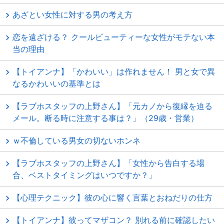
あざとい女性に対する男の考え方
恋を遠ざける？ クールビューティーな女性がモテない本
当の理由
【トイアンナ】「かわいい」は作れません！ 男と女で異
なるかわいいの基準とは
【ラブホスタッフの上野さん】「元カノから復縁を迫る
メール。断る時に注意する事は？」（29歳・営業）
ｗ不倫している男女の切ないホンネ
【ラブホスタッフの上野さん】「女性から告白する場
合、ベストタイミングはいつですか？」
【心理テクニック】彼の心に響く言葉とおねだりの仕方
【トイアンナ】彼ってマザコン？ 別れる前に確認したい