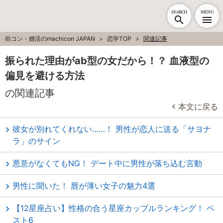
SEARCH
MENU
街コン・婚活のmachicon JAPAN
恋学TOP
関連記事
振られた理由がab型の女だから！？ 血液型の
偏見を避ける方法
の関連記事
本文に戻る
彼女が別れてくれない……！ 男性が恋人に送る「サヨナ
ラ」のサイン
悪意がなくてもNG！ デート中に男性が落ち込む言動
男性に聞いた！ 唇が薄い女子の魅力4選
【12星座占い】性格の合う星座カップルランキング！ ベ
スト6