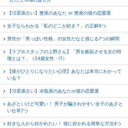
つけたいlineの送り方
【12星座占い】蟹座のあなた or 蟹座の彼の恋愛運
女子ならわかる「私のどこが好き？」の正解9つ
男性が「男っぽい性格」の女性だなと感じる7つの瞬間
【ラブホスタッフの上野さん】「男を嫉妬させる女の特
徴とは？」（24歳女性・IT）
【彼がひとりになりたい心理】あなたは本当にわかって
いる？
【12星座占い】水瓶座のあなたor彼の恋愛運
あざといけど可愛い！ 男子が騙されやすい女子のあざと
い仕草7つ
好きな人から好かれたい！ 彼に好かれる簡単な方法4つ