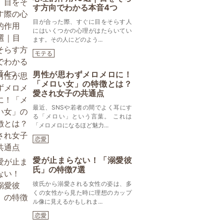
す方向でわかる本音4つ
目が合った際、すぐに目をそらす人
にはいくつかの心理がはたらいてい
ます。その人にどのよう...
モテる
男性が思わずメロメロに！
「メロい女」の特徴とは？
愛され女子の共通点
最近、SNSや若者の間でよく耳にす
る「メロい」という言葉。 これは
「メロメロになるほど魅力...
恋愛
愛が止まらない！「溺愛彼
氏」の特徴7選
彼氏から溺愛される女性の姿は、多
くの女性から見た時に理想のカップ
ル像に見えるかもしれま...
恋愛