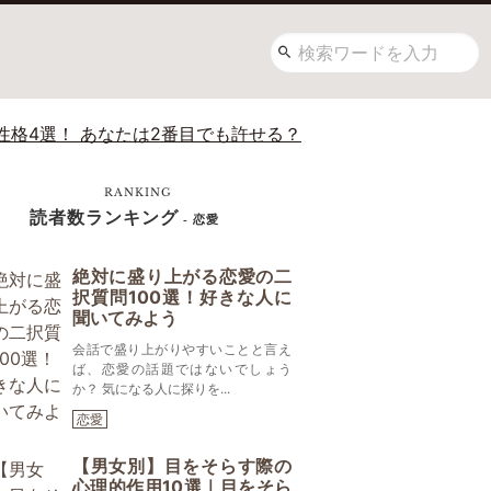
性格4選！ あなたは2番目でも許せる？
RANKING
読者数ランキング
- 恋愛
絶対に盛り上がる恋愛の二
択質問100選！好きな人に
聞いてみよう
会話で盛り上がりやすいことと言え
ば、恋愛の話題ではないでしょう
か？ 気になる人に探りを...
恋愛
【男女別】目をそらす際の
心理的作用10選｜目をそら