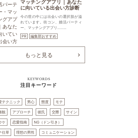
マッチングアプリ｜あなた
に向いている出会い方診断
今の世の中には出会いの選択肢が溢
れています。街コン、婚活パーティ
ー、マッチングアプリ……...
PR
編集部おすすめ
もっと見る
KEYWORDS
注目キーワード
愛テクニック
男心
態度
モテ
値観
アプローチ
彼氏
交際
サイン
ウケ
恋愛指南
NG（ドン引き）
テ仕草
理想の男性
コミュニケーション