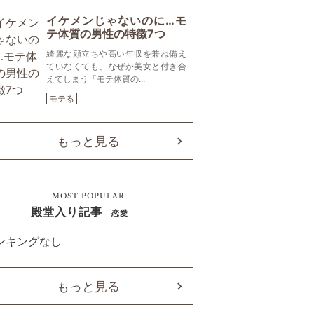
イケメンじゃないのに…モ
テ体質の男性の特徴7つ
綺麗な顔立ちや高い年収を兼ね備え
ていなくても、なぜか美女と付き合
えてしまう「モテ体質の...
モテる
もっと見る
MOST POPULAR
殿堂入り記事
- 恋愛
ンキングなし
もっと見る