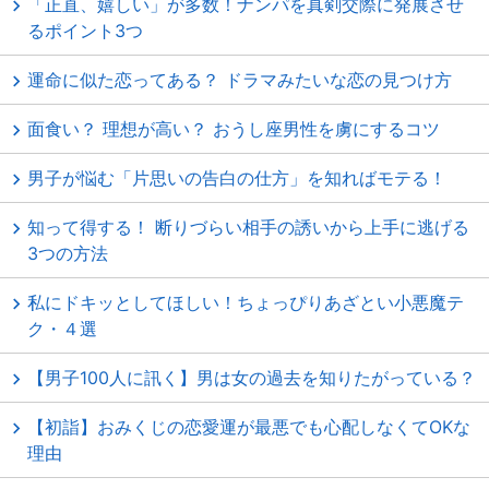
「正直、嬉しい」が多数！ナンパを真剣交際に発展させ
るポイント3つ
運命に似た恋ってある？ ドラマみたいな恋の見つけ方
面食い？ 理想が高い？ おうし座男性を虜にするコツ
男子が悩む「片思いの告白の仕方」を知ればモテる！
知って得する！ 断りづらい相手の誘いから上手に逃げる
3つの方法
私にドキッとしてほしい！ちょっぴりあざとい小悪魔テ
ク・４選
【男子100人に訊く】男は女の過去を知りたがっている？
【初詣】おみくじの恋愛運が最悪でも心配しなくてOKな
理由