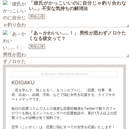
「彼氏がかっこいいのに自分じゃ釣り合わな
い…」不安な気持ちの解消法
男性心理
「あ～かわいい……！」 男性が思わずノロケた
くなる彼女って？
男性心理
KOIGAKU WRITER'S PROFILE
KOIGAKU
「恋を学んで、強くなる！」をコンセプトに、「恋愛、仕事、美
容、出会い、結婚、浮気」などで悩む女性を応援する、ライフサポ
ートメディアです。
毎日の恋愛コラムで人との適度な恋愛距離感をTwitterで数十万フォ
ロワーを抱えるインフルエンサーの恋愛観談や、累計1万人以上の恋
愛コラムや診断が全て無料です。
恋学（こいがく）は、恋愛に悩むすべての女性を応援いたします！