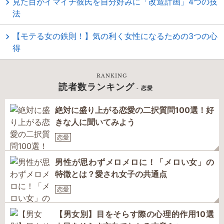
見た目がイマイチ彼氏を自分好みに「改造計画」4つの技
法
【モテる女の鉄則！】気の利く女性になるための3つの心
得
RANKING
読者数ランキング
- 恋愛
絶対に盛り上がる恋愛の二択質問100選！好
きな人に聞いてみよう
恋愛
男性が思わずメロメロに！「メロい女」の
特徴とは？愛され女子の共通点
恋愛
【男女別】目をそらす際の心理的作用10選