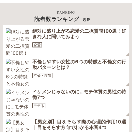
RANKING
読者数ランキング
- 恋愛
絶対に盛り上がる恋愛の二択質問100選！好
きな人に聞いてみよう
恋愛
不倫しやすい女性の6つの特徴と不倫女の行
動パターンとは？
不倫・浮気
イケメンじゃないのに…モテ体質の男性の特
徴7つ
モテる
【男女別】目をそらす際の心理的作用10選
｜目をそらす方向でわかる本音4つ