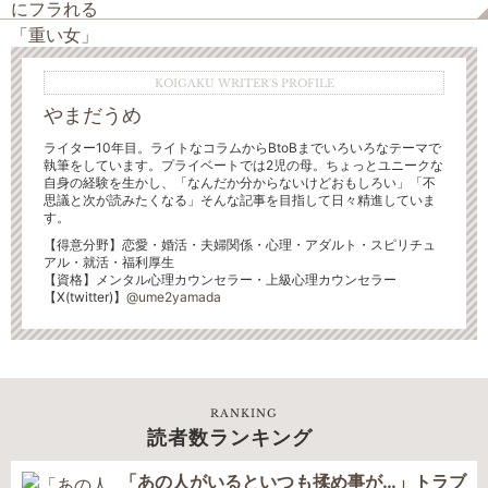
KOIGAKU WRITER'S PROFILE
やまだうめ
ライター10年目。ライトなコラムからBtoBまでいろいろなテーマで
執筆をしています。プライベートでは2児の母。ちょっとユニークな
自身の経験を生かし、「なんだか分からないけどおもしろい」「不
思議と次が読みたくなる」そんな記事を目指して日々精進していま
す。
【得意分野】恋愛・婚活・夫婦関係・心理・アダルト・スピリチュ
アル・就活・福利厚生
【資格】メンタル心理カウンセラー・上級心理カウンセラー
【X(twitter)】
@ume2yamada
RANKING
読者数ランキング
「あの人がいるといつも揉め事が…」トラブ