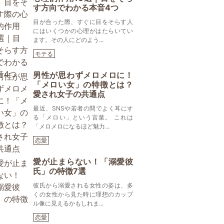
す方向でわかる本音4つ
目が合った際、すぐに目をそらす人
にはいくつかの心理がはたらいてい
ます。その人にどのよう...
モテる
男性が思わずメロメロに！
「メロい女」の特徴とは？
愛され女子の共通点
最近、SNSや若者の間でよく耳にす
る「メロい」という言葉。 これは
「メロメロになるほど魅力...
恋愛
愛が止まらない！「溺愛彼
氏」の特徴7選
彼氏から溺愛される女性の姿は、多
くの女性から見た時に理想のカップ
ル像に見えるかもしれま...
恋愛