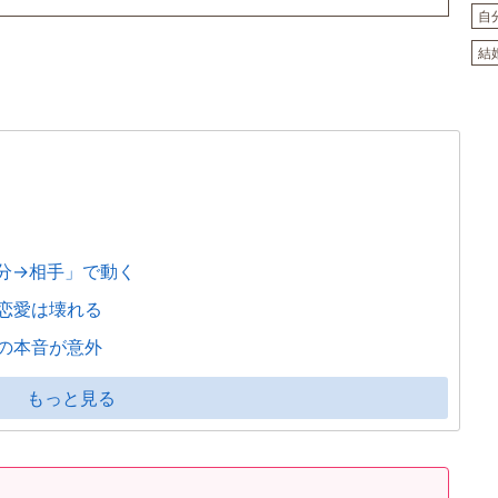
自
結
分→相手」で動く
恋愛は壊れる
の本音が意外
もっと見る