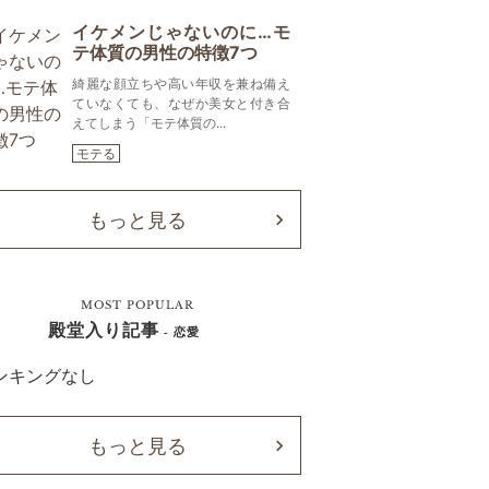
イケメンじゃないのに…モ
テ体質の男性の特徴7つ
綺麗な顔立ちや高い年収を兼ね備え
ていなくても、なぜか美女と付き合
えてしまう「モテ体質の...
モテる
もっと見る
MOST POPULAR
殿堂入り記事
- 恋愛
ンキングなし
もっと見る