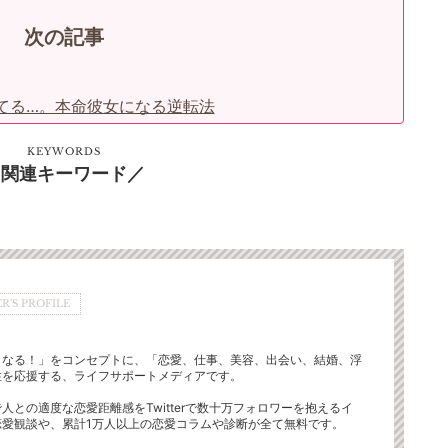
次の記事
てる…。本命彼女になる逆転法
KEYWORDS
関連キーワード
R'S PROFILE
くなる！」をコンセプトに、「恋愛、仕事、美容、出会い、結婚、浮
性を応援する、ライフサポートメディアです。
人との適度な恋愛距離感をTwitterで数十万フォロワーを抱えるイ
恋愛観談や、累計1万人以上の恋愛コラムや診断が全て無料です。