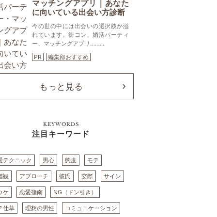
マッチングアプリ｜あなた
に向いている出会い方診断
今の世の中には出会いの選択肢が溢
れています。街コン、婚活パーティ
ー、マッチングアプリ……...
PR
編集部おすすめ
もっと見る
KEYWORDS
注目キーワード
愛テクニック
男心
態度
モテ
値観
アプローチ
彼氏
交際
サイン
ウケ
恋愛指南
NG（ドン引き）
テ仕草
理想の男性
コミュニケーション