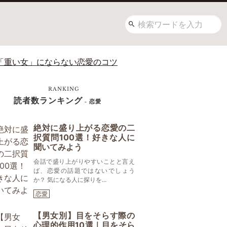
る「重い女」にならない恋愛のコツ
RANKING
読者数ランキング
- 恋愛
絶対に盛り上がる恋愛の二
択質問100選！好きな人に
聞いてみよう
会話で盛り上がりやすいことと言え
ば、恋愛の話題ではないでしょう
か？ 気になる人に探りを...
恋愛
【男女別】目をそらす際の
心理的作用10選｜目をそら