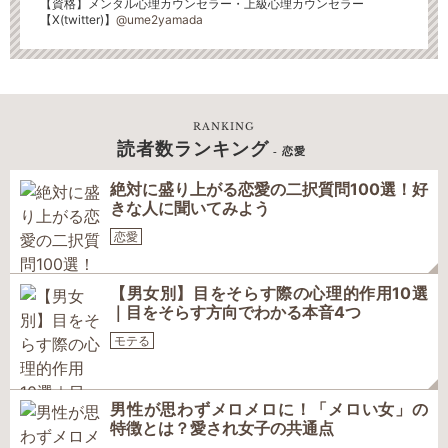
【資格】メンタル心理カウンセラー・上級心理カウンセラー
【X(twitter)】
@ume2yamada
RANKING
読者数ランキング
- 恋愛
絶対に盛り上がる恋愛の二択質問100選！好
きな人に聞いてみよう
恋愛
【男女別】目をそらす際の心理的作用10選
｜目をそらす方向でわかる本音4つ
モテる
男性が思わずメロメロに！「メロい女」の
特徴とは？愛され女子の共通点