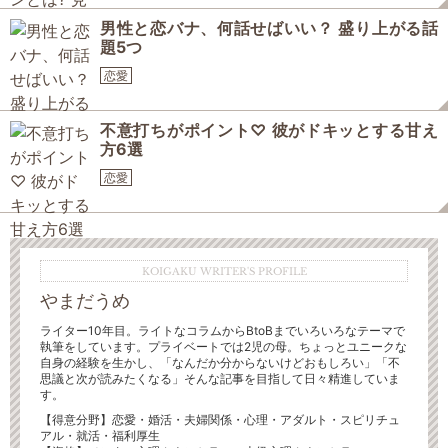
男性と恋バナ、何話せばいい？ 盛り上がる話
題5つ
恋愛
不意打ちがポイント♡ 彼がドキッとする甘え
方6選
恋愛
KOIGAKU WRITER'S PROFILE
やまだうめ
ライター10年目。ライトなコラムからBtoBまでいろいろなテーマで
執筆をしています。プライベートでは2児の母。ちょっとユニークな
自身の経験を生かし、「なんだか分からないけどおもしろい」「不
思議と次が読みたくなる」そんな記事を目指して日々精進していま
す。
【得意分野】恋愛・婚活・夫婦関係・心理・アダルト・スピリチュ
アル・就活・福利厚生