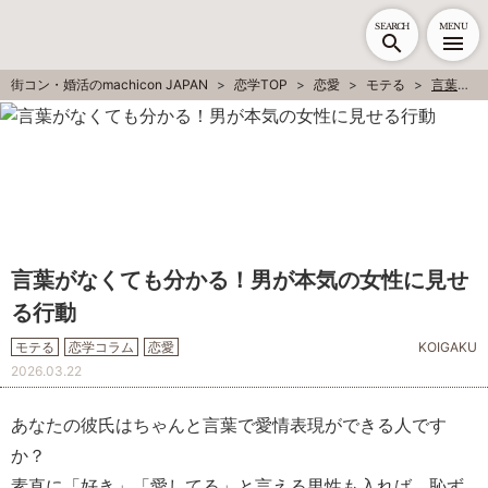
SEARCH
MENU
街コン・婚活のmachicon JAPAN
恋学TOP
恋愛
モテる
言葉がなくても分かる！男が本気の女性に見せる行動
言葉がなくても分かる！男が本気の女性に見せ
る行動
モテる
恋学コラム
恋愛
KOIGAKU
2026.03.22
あなたの彼氏はちゃんと言葉で愛情表現ができる人です
か？
素直に「好き」「愛してる」と言える男性も入れば、恥ず