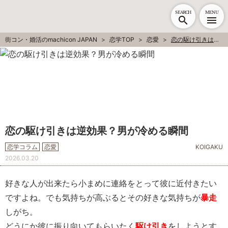
SEARCH
MENU
街コン・婚活のmachicon JAPAN
恋学TOP
恋愛
恋の駆け引きは逆効果？男が冷める瞬間
恋の駆け引きは逆効果？男が冷める瞬間
恋学コラム
恋愛
KOIGAKU
2026.03.20
好きな人が出来たら小まめに連絡をとって彼に近付きたい
ですよね。でも気持ちが高ぶるとその好きな気持ちが
暴走
しがち。
どうにか彼に振り向いてもらいたく
駆け引き
をしようとす