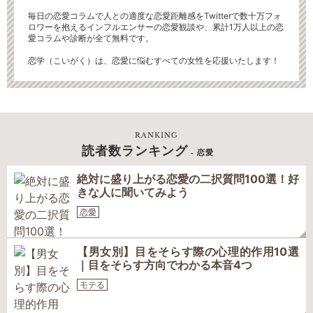
毎日の恋愛コラムで人との適度な恋愛距離感をTwitterで数十万フォ
ロワーを抱えるインフルエンサーの恋愛観談や、累計1万人以上の恋
愛コラムや診断が全て無料です。
恋学（こいがく）は、恋愛に悩むすべての女性を応援いたします！
RANKING
読者数ランキング
- 恋愛
絶対に盛り上がる恋愛の二択質問100選！好
きな人に聞いてみよう
恋愛
【男女別】目をそらす際の心理的作用10選
｜目をそらす方向でわかる本音4つ
モテる