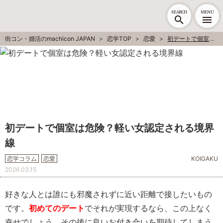
SEARCH
MENU
街コン・婚活のmachicon JAPAN
恋学TOP
恋愛
初デートで個室は危険？軽い女認定される境界線
初デートで個室は危険？軽い女認定される境界
線
恋学コラム
恋愛
KOIGAKU
2026.03.15
好きな人とは誰にも邪魔されずに近い距離で接したいもの
です。
初めてのデート
でそれが実現するなら、この上なく
幸せでしょう。その後に良いお付き合いを期待してしまう