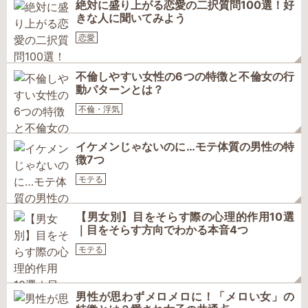
絶対に盛り上がる恋愛の二択質問100選！好
きな人に聞いてみよう
恋愛
不倫しやすい女性の6つの特徴と不倫女の行
動パターンとは？
不倫・浮気
イケメンじゃないのに…モテ体質の男性の特
徴7つ
モテる
【男女別】目をそらす際の心理的作用10選
｜目をそらす方向でわかる本音4つ
モテる
男性が思わずメロメロに！「メロい女」の