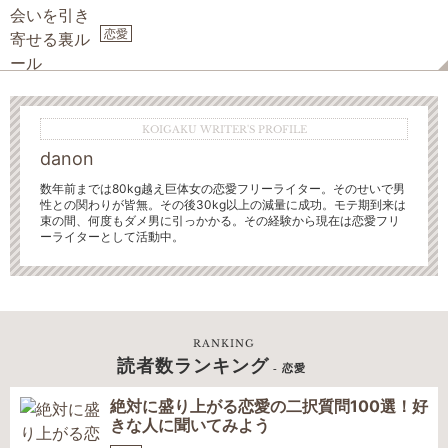
恋愛
KOIGAKU WRITER'S PROFILE
danon
数年前までは80kg越え巨体女の恋愛フリーライター。そのせいで男
性との関わりが皆無。
その後30kg以上の減量に成功。モテ期到来は
束の間、何度もダメ男に引っかかる。その経験から現在は恋愛フリ
ーライターとして活動中。
RANKING
読者数ランキング
- 恋愛
絶対に盛り上がる恋愛の二択質問100選！好
きな人に聞いてみよう