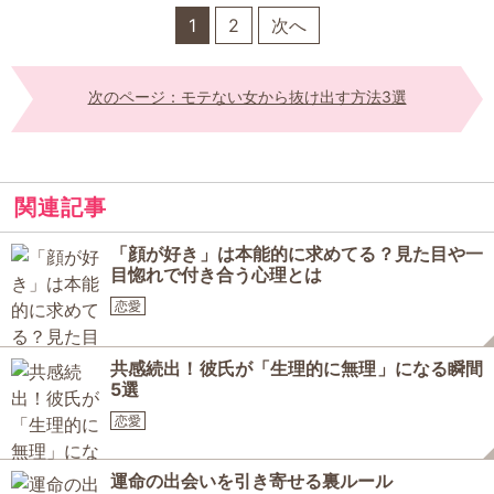
1
2
次へ
次のページ：モテない女から抜け出す方法3選
関連記事
「顔が好き」は本能的に求めてる？見た目や一
目惚れで付き合う心理とは
恋愛
共感続出！彼氏が「生理的に無理」になる瞬間
5選
恋愛
運命の出会いを引き寄せる裏ルール